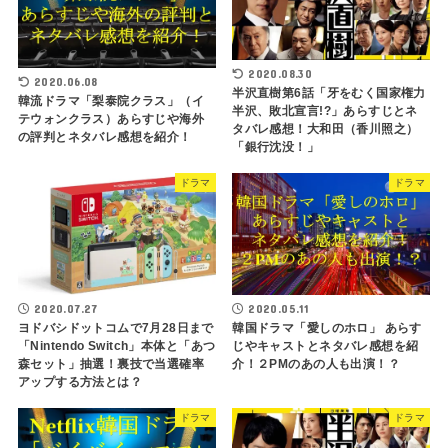
2020.08.30
2020.06.08
半沢直樹第6話「牙をむく国家権力
韓流ドラマ「梨泰院クラス」（イ
半沢、敗北宣言!?」あらすじとネ
テウォンクラス）あらすじや海外
タバレ感想！大和田（香川照之）
の評判とネタバレ感想を紹介！
「銀行沈没！」
ドラマ
ドラマ
2020.07.27
2020.05.11
ヨドバシドットコムで7月28日まで
韓国ドラマ「愛しのホロ」 あらす
「Nintendo Switch」本体と「あつ
じやキャストとネタバレ感想を紹
森セット」抽選！裏技で当選確率
介！２PMのあの人も出演！？
アップする方法とは？
ドラマ
ドラマ