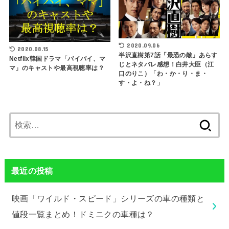
2020.09.06
2020.08.15
半沢直樹第7話「最恐の敵」あらす
Netflix韓国ドラマ「バイバイ、マ
じとネタバレ感想！白井大臣（江
マ」のキャストや最高視聴率は？
口のりこ）「わ・か・り・ま・
す・よ・ね？」
検
索:
最近の投稿
映画「ワイルド・スピード」シリーズの車の種類と
値段一覧まとめ！ドミニクの車種は？