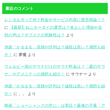
最近のコメント
レンタル犬って何？料金やサービス内容に賛否両論！？
に
【最新】ねこホーダイの運営は？炎上した理由や反
対の声は？サブスクの危険性は？
より
池袋「かるまる」混雑や評判は？値段は高い？感想も紹
介！
に
夢魔
より
ウェルビー栄のサウナだけのサウナ料金は？「森のサウ
ナ」やアメニティの感想も紹介！
に
サウナー
より
池袋「かるまる」混雑や評判は？値段は高い？感想も紹
介！
に
。。
より
映画「ショーシャンクの空に」は実話？最後の字幕「ア