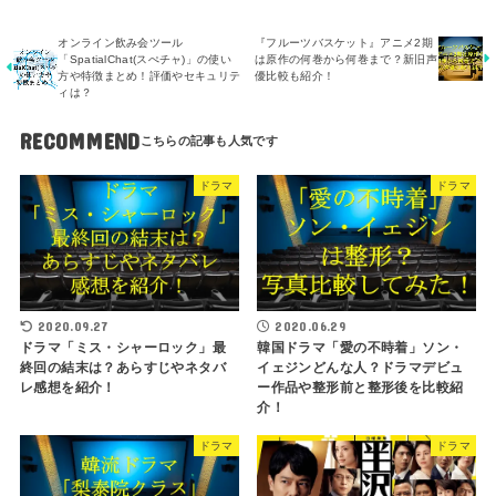
オンライン飲み会ツール
『フルーツバスケット』アニメ2期
「SpatialChat(スぺチャ)」の使い
は原作の何巻から何巻まで？新旧声
方や特徴まとめ！評価やセキュリテ
優比較も紹介！
ィは？
RECOMMEND
ドラマ
ドラマ
2020.09.27
2020.06.29
ドラマ「ミス・シャーロック」最
韓国ドラマ「愛の不時着」ソン・
終回の結末は？あらすじやネタバ
イェジンどんな人？ドラマデビュ
レ感想を紹介！
ー作品や整形前と整形後を比較紹
介！
ドラマ
ドラマ