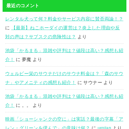
最近のコメント
レンタル犬って何？料金やサービス内容に賛否両論！？
に
【最新】ねこホーダイの運営は？炎上した理由や反
対の声は？サブスクの危険性は？
より
池袋「かるまる」混雑や評判は？値段は高い？感想も紹
介！
に
夢魔
より
ウェルビー栄のサウナだけのサウナ料金は？「森のサウ
ナ」やアメニティの感想も紹介！
に
サウナー
より
池袋「かるまる」混雑や評判は？値段は高い？感想も紹
介！
に
。。
より
映画「ショーシャンクの空に」は実話？最後の字幕「ア
レン・グリーンを偲んで」の意味は何？
に
urotan
より