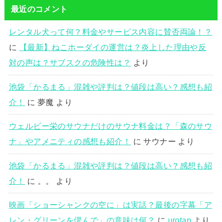
最近のコメント
レンタル犬って何？料金やサービス内容に賛否両論！？
に
【最新】ねこホーダイの運営は？炎上した理由や反
対の声は？サブスクの危険性は？
より
池袋「かるまる」混雑や評判は？値段は高い？感想も紹
介！
に
夢魔
より
ウェルビー栄のサウナだけのサウナ料金は？「森のサウ
ナ」やアメニティの感想も紹介！
に
サウナー
より
池袋「かるまる」混雑や評判は？値段は高い？感想も紹
介！
に
。。
より
映画「ショーシャンクの空に」は実話？最後の字幕「ア
レン・グリーンを偲んで」の意味は何？
に
urotan
より