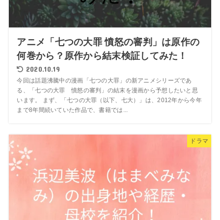
アニメ「七つの大罪 憤怒の審判」は原作の
何巻から？原作から結末検証してみた！
2020.10.19
今回は話題沸騰中の漫画「七つの大罪」の新アニメシリーズであ
る、「七つの大罪 憤怒の審判」の結末を漫画から予想したいと思
います。 まず、「七つの大罪（以下、七大）」は、2012年から今年
まで8年間続いていた作品で、書籍では...
ドラマ