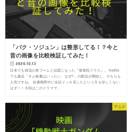
「パク・ソジュン」は整形してる！？今と
昔の画像を比較検証してみた！
2020.10.13
日本でも韓流の再ブームと話題になった『梨泰院クラス』。 Netflix
でも最近「キム秘書はいったい、なぜ?」の配信が開始し、そちらも
人気ですね。 自粛期間中に全話イッキ見したという方も珍しくない
はず！！今回はこのドラマで...
アニメ