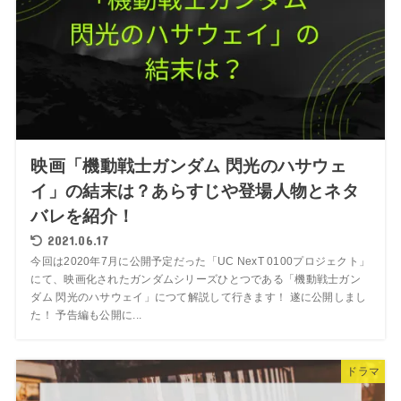
映画「機動戦士ガンダム 閃光のハサウェ
イ」の結末は？あらすじや登場人物とネタ
バレを紹介！
2021.06.17
今回は2020年7月に公開予定だった「UC NexT 0100プロジェクト」
にて、映画化されたガンダムシリーズひとつである「機動戦士ガン
ダム 閃光のハサウェイ」につて解説して行きます！ 遂に公開しまし
た！ 予告編も公開に...
ドラマ