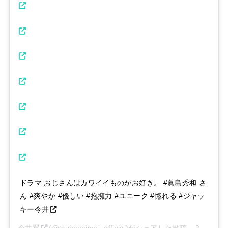
ドラマ おじさんはカワイイものがお好き。 #眞島秀和 さ
ん #爽やか #優しい #抱擁力 #ユニーク #惚れる #ジャッ
キー今井
今井翼
(@tsubasaimai_official)がシェアした投稿 –
2020年 7月月16日午前6時54分PDT