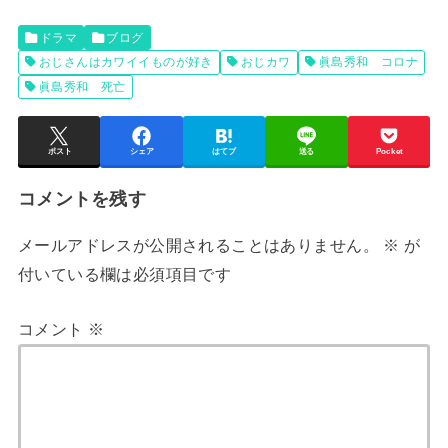
ドラマ
ブログ
おじさんはカワイイものが好き
おじカワ
眞島秀和 コロナ
眞島秀和 死亡
ポスト
シェア
はてブ
送る
Pocket
コメントを残す
メールアドレスが公開されることはありません。
※
が
付いている欄は必須項目です
コメント
※