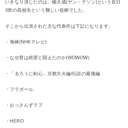
いきなり演じたのは、楊大成(ヤン・テソン)という在日
3世の高校生という難しい役柄でした。
そこから出演された主な代表作は下記になります。
・海峡(NHKテレビ)
・なぜ君は絶望と闘えたのか(WOWOW)
・「るろうに剣心」京都大火編/伝説の最後編
・フラガール
・おっさんずラブ
・HERO