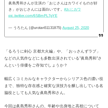
眞島秀和さんが主演の「おじさんはカワイイものが好
き」がおじさんには面白いです。
#おじカワ
pic.twitter.com/6SBmPL7gYE
— うろたん (@urotan51131875)
August 25, 2020
「るろうに剣心 京都大火編」や、「おっさんずラブ」
などの人気作などにも多数出演されている”眞島秀和”さ
んという俳優をご存知でしょうか？
幅広くコミカルなキャラクターからシリアス色の濃い役
まで、独特な存在感と確実な演技力を醸し出している名
脇役としても人気な眞島秀和さん。
今回は眞島秀和さんの、年齢や出身地と高校について