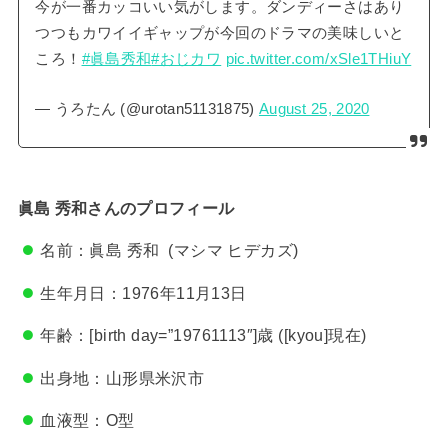
今が一番カッコいい気がします。ダンディーさはあり
つつもカワイイギャップが今回のドラマの美味しいと
ころ！
#眞島秀和
#おじカワ
pic.twitter.com/xSle1THiuY
— うろたん (@urotan51131875)
August 25, 2020
眞島 秀和
さんのプロフィール
名前：
眞島 秀和 (マシマ ヒデカズ)
生年月日：1976年11月13日
年齢：[birth day=”19761113″]歳 ([kyou]現在)
出身地：
山形県米沢市
血液型：O型