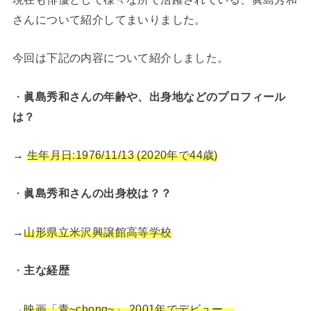
さんについて紹介してまいりました。
今回は下記の内容について紹介しました。
・
眞島秀和さんの年齢や、出身地などのプロフィール
は？
→
生年月日:1976/11/13 (2020年で44歳)
・
眞島秀和さんの出身校は？？
→
山形県立米沢興譲館高等学校
・
主な経歴
→
映画「青~chong~」 2001年でデビュー。