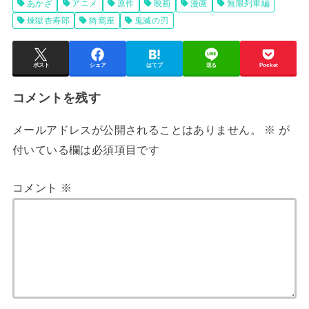
あかざ
アニメ
原作
映画
漫画
無限列車編
煉獄杏寿郎
猗窩座
鬼滅の刃
ポスト
シェア
はてブ
送る
Pocket
コメントを残す
メールアドレスが公開されることはありません。
※
が
付いている欄は必須項目です
コメント
※