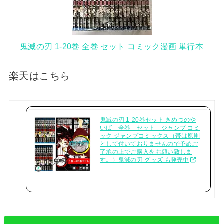
鬼滅の刃 1-20巻 全巻 セット コミック漫画 単行本
楽天はこちら
鬼滅の刃 1-20巻セット きめつのや
いば 全巻 セット ジャンプ コミ
ック ジャンプコミックス（帯は原則
として付いておりませんので予めご
了承の上でご購入をお願い致しま
す。）鬼滅の刃 グッズ も発売中