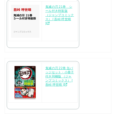
鬼滅の刃 21巻 シ
ール付き特装版
（ジャンプコミック
ス） [ 吾峠 呼世晴
]
鬼滅の刃 22巻 缶バ
ッジセット・小冊子
付き同梱版 （ジャ
ンプコミックス） [
吾峠 呼世晴 ]