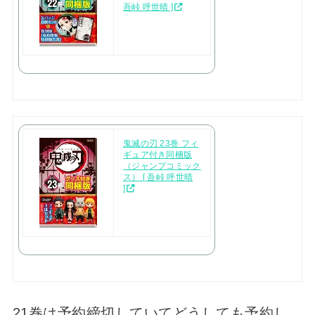
吾峠 呼世晴 ]
鬼滅の刃 23巻 フィ
ギュア付き同梱版
（ジャンプコミック
ス） [ 吾峠 呼世晴
]
21巻は予約締切していてどうしても予約し