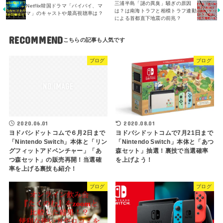
三浦半島「謎の異臭」騒ぎの原因
Netflix韓国ドラマ「バイバイ、マ
は？は南海トラフと相模トラフ連動
マ」のキャストや最高視聴率は？
による首都直下地震の前兆？
RECOMMEND
ブログ
ブログ
2020.08.01
2020.06.01
ヨドバシドットコムで7月21日まで
ヨドバシドットコムで６月2日まで
「Nintendo Switch」本体と「あつ
「Nintendo Switch」本体と「リン
森セット」抽選！裏技で当選確率
グフィットアドベンチャー」「あ
を上げよう！
つ森セット」の販売再開！当選確
率を上げる裏技も紹介！
ブログ
ブログ