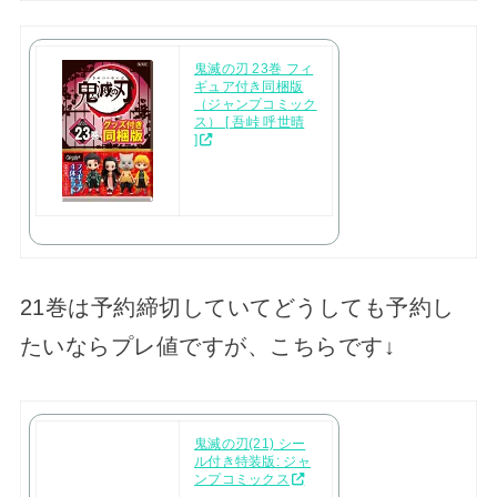
鬼滅の刃 23巻 フィ
ギュア付き同梱版
（ジャンプコミック
ス） [ 吾峠 呼世晴
]
21巻は予約締切していてどうしても予約し
たいならプレ値ですが、こちらです↓
鬼滅の刃(21) シー
ル付き特装版: ジャ
ンプコミックス