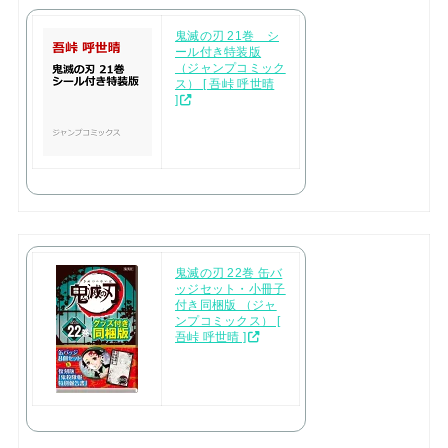
鬼滅の刃 21巻 シ
ール付き特装版
（ジャンプコミック
ス） [ 吾峠 呼世晴
]
鬼滅の刃 22巻 缶バ
ッジセット・小冊子
付き同梱版 （ジャ
ンプコミックス） [
吾峠 呼世晴 ]