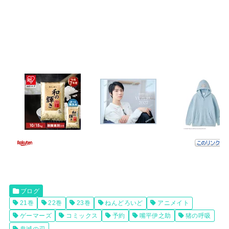
ブログ
21巻
22巻
23巻
ねんどろいど
アニメイト
ゲーマーズ
コミックス
予約
嘴平伊之助
猪の呼吸
鬼滅の刃