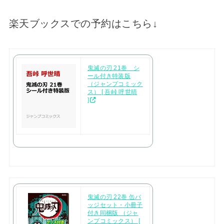
楽天ブックスでの予約はこちら↓
鬼滅の刃 21巻 シ
ール付き特装版
（ジャンプコミック
ス） [ 吾峠 呼世晴
]
鬼滅の刃 22巻 缶バ
ッジセット・小冊子
付き同梱版 （ジャ
ンプコミックス） [