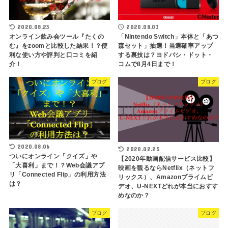
2020.08.23
2020.08.03
オンライン飲み会ツール『たくの
「Nintendo Switch」本体と「あつ
む』をzoomと比較した結果！？便
森セット」抽選！当選確率アップ
利な使い方や評判と口コミを紹
する裏技は？ヨドバシ・ドット・
介！
コムで8月4日まで！
ブログ
ブログ
2020.08.06
2020.02.25
ついにオンライン「クイズ」や
【2020年動画配信サービス比較】
「大喜利」まで！？Web会議アプ
映画を観るならNetflix（ネットフ
リ「Connected Flip」の利用方法
リックス）、Amazonプライムビ
は？
デオ、U-NEXTどれが本当におすす
めなのか？
ブログ
ブログ