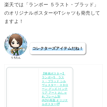
楽天では「ランボー ５ラスト・ブラッド」
のオリジナルポスターやTシャツも発売して
ますよ！
コレクターズアイテムだね！
うろたん
【映画ポスター】
ランボー5 ラス
ト・ブラッド シル
ヴェスター・スタロ
ーン グッズ /インテ
リア アート おしゃ
れ フレーム別
/ADV-両面 オリジナ
ルポスター