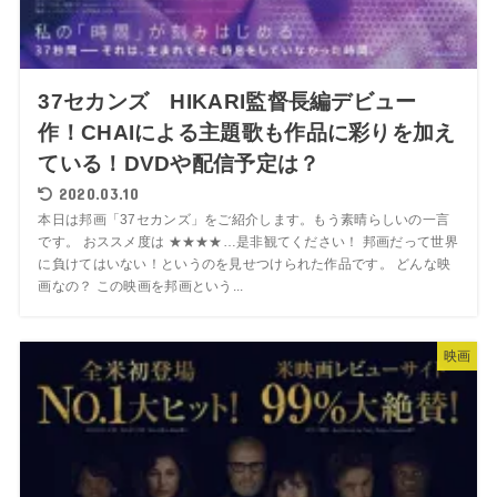
37セカンズ HIKARI監督長編デビュー
作！CHAIによる主題歌も作品に彩りを加え
ている！DVDや配信予定は？
2020.03.10
本日は邦画「37セカンズ」をご紹介します。もう素晴らしいの一言
です。 おススメ度は ★★★★…是非観てください！ 邦画だって世界
に負けてはいない！というのを見せつけられた作品です。 どんな映
画なの？ この映画を邦画という...
映画