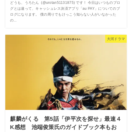
どうも、うろたん (@urotan51131875) です！ 今日はいつものブロ
グとは違って、キャッシュレス決済アプリ「au PAY」についてのブ
ログになります。 僕の周りでもけっこう知らない人がいなかった
の...
大河ドラマ
麒麟がくる 第5話「伊平次を探せ」最速４
K感想 池端俊策氏のガイドブック本もお