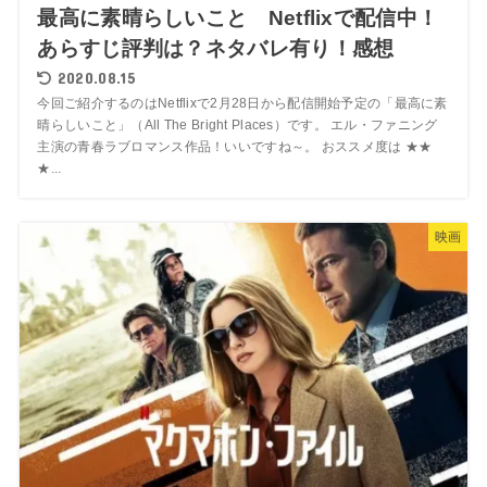
最高に素晴らしいこと Netflixで配信中！
あらすじ評判は？ネタバレ有り！感想
2020.08.15
今回ご紹介するのはNetflixで2月28日から配信開始予定の「最高に素
晴らしいこと」（All The Bright Places）です。 エル・ファニング
主演の青春ラブロマンス作品！いいですね～。 おススメ度は ★★
★...
映画