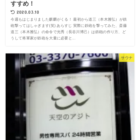
すすめ！
2020.03.10
今週もはじまりました麒麟がくる！ 最初から道三（本木雅弘）が鉄
砲撃ってはしゃぎます(笑) あらすじ 実際に鉄砲を撃ってみた、斎藤
道三（本木雅弘）の命令で光秀（長谷川博己）は鉄砲の作り方、ど
うして将軍家が鉄砲を大量に必要と...
サウナ