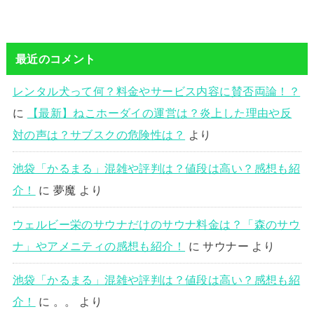
最近のコメント
レンタル犬って何？料金やサービス内容に賛否両論！？
に
【最新】ねこホーダイの運営は？炎上した理由や反
対の声は？サブスクの危険性は？
より
池袋「かるまる」混雑や評判は？値段は高い？感想も紹
介！
に
夢魔
より
ウェルビー栄のサウナだけのサウナ料金は？「森のサウ
ナ」やアメニティの感想も紹介！
に
サウナー
より
池袋「かるまる」混雑や評判は？値段は高い？感想も紹
介！
に
。。
より