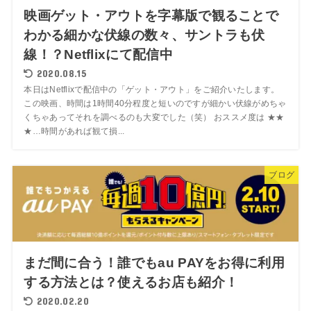
映画ゲット・アウトを字幕版で観ることで
わかる細かな伏線の数々、サントラも伏
線！？Netflixにて配信中
2020.08.15
本日はNetflixで配信中の「ゲット・アウト」をご紹介いたします。
この映画、時間は1時間40分程度と短いのですが細かい伏線がめちゃ
くちゃあってそれを調べるのも大変でした（笑） おススメ度は ★★
★…時間があれば観て損...
ブログ
まだ間に合う！誰でもau PAYをお得に利用
する方法とは？使えるお店も紹介！
2020.02.20