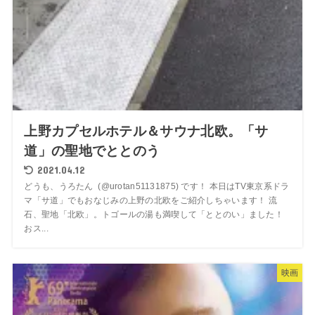
上野カプセルホテル＆サウナ北欧。「サ
道」の聖地でととのう
2021.04.12
どうも、うろたん (@urotan51131875) です！ 本日はTV東京系ドラ
マ「サ道」でもおなじみの上野の北欧をご紹介しちゃいます！ 流
石、聖地「北欧」。トゴールの湯も満喫して「ととのい」ました！
おス...
映画