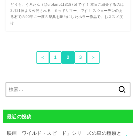
どうも、うろたん (@urotan51131875) です！ 本日ご紹介するのは
2月21日より公開される「ミッドサマー」です！ スウェーデンのあ
る村での90年に一度の祭典を舞台にしたホラー作品で、おススメ度
は...
＜
1
2
3
＞
検
索:
最近の投稿
映画「ワイルド・スピード」シリーズの車の種類と