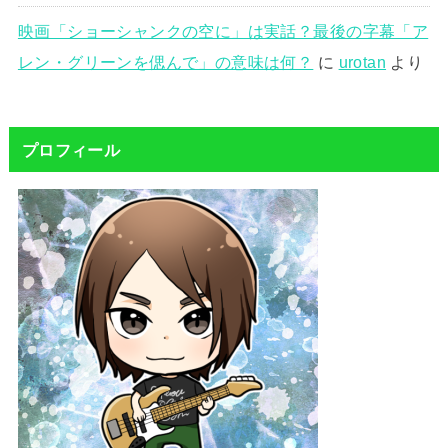
映画「ショーシャンクの空に」は実話？最後の字幕「ア
レン・グリーンを偲んで」の意味は何？
に
urotan
より
プロフィール