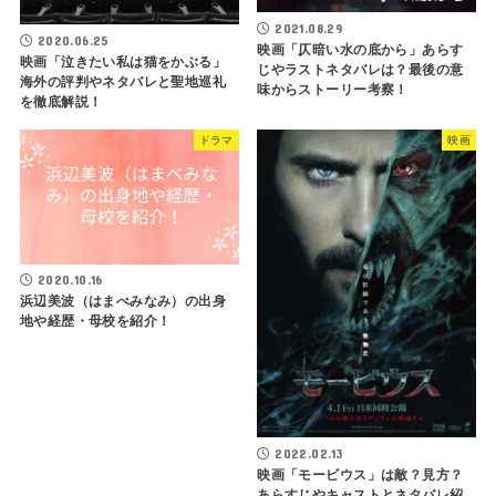
2021.08.29
2020.06.25
映画「仄暗い水の底から」あらす
映画「泣きたい私は猫をかぶる」
じやラストネタバレは？最後の意
海外の評判やネタバレと聖地巡礼
味からストーリー考察！
を徹底解説！
ドラマ
映画
2020.10.16
浜辺美波（はまべみなみ）の出身
地や経歴・母校を紹介！
2022.02.13
映画「モービウス」は敵？見方？
あらすじやキャストとネタバレ紹