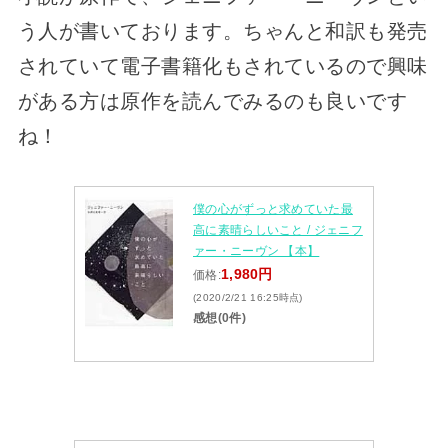
う人が書いております。ちゃんと和訳も発売
されていて電子書籍化もされているので興味
がある方は原作を読んでみるのも良いです
ね！
僕の心がずっと求めていた最
高に素晴らしいこと / ジェニフ
ァー・ニーヴン 【本】
1,980円
価格:
(2020/2/21 16:25時点)
感想(0件)