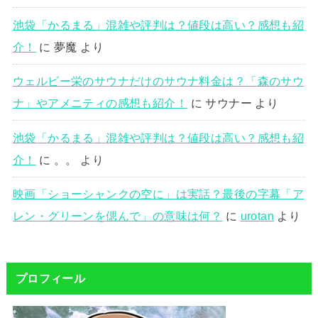
池袋「かるまる」混雑や評判は？値段は高い？感想も紹
介！
に
夢魔
より
ウェルビー栄のサウナだけのサウナ料金は？「森のサウ
ナ」やアメニティの感想も紹介！
に
サウナー
より
池袋「かるまる」混雑や評判は？値段は高い？感想も紹
介！
に
。。
より
映画「ショーシャンクの空に」は実話？最後の字幕「ア
レン・グリーンを偲んで」の意味は何？
に
urotan
より
プロフィール