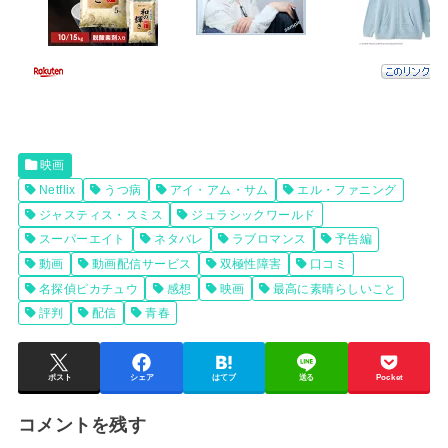
映画
Netflix
うつ病
アイ・アム・サム
エル・ファニング
ジャスティス・スミス
ジュラシックワールド
スーパーエイト
ネタバレ
ラブロマンス
予告編
動画
動画配信サービス
双極性障害
口コミ
名探偵ピカチュウ
感想
映画
最高に素晴らしいこと
評判
配信
青春
ポスト
シェア
はてブ
送る
Pocket
コメントを残す