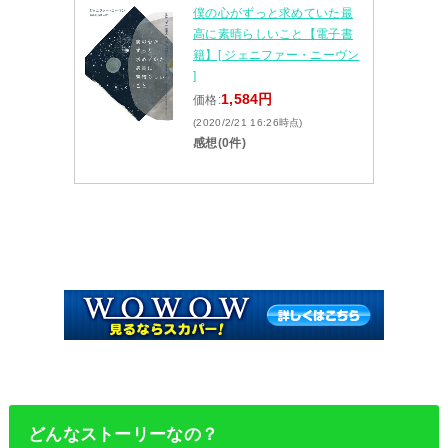
僕の心がずっと求めていた最
高に素晴らしいこと【電子書
籍】[ ジェニファー・ニーヴン
]
1,584円
価格:
(2020/2/21 16:26時点)
感想(0件)
どんなストーリーなの？