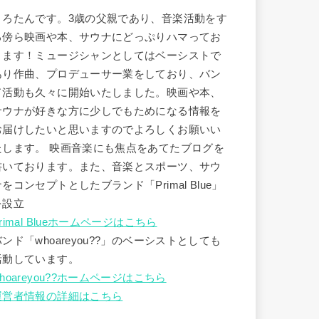
うろたんです。3歳の父親であり、音楽活動をす
る傍ら映画や本、サウナにどっぷりハマってお
ります！ミュージシャンとしてはベーシストで
あり作曲、プロデューサー業をしており、バン
ド活動も久々に開始いたしました。映画や本、
サウナが好きな方に少しでもためになる情報を
お届けしたいと思いますのでよろしくお願いい
たします。 映画音楽にも焦点をあてたブログを
書いております。また、音楽とスポーツ、サウ
ナをコンセプトとしたブランド「Primal Blue」
を設立
rimal Blueホームページはこちら
バンド「whoareyou??」のベーシストとしても
活動しています。
hoareyou??ホームページはこちら
運営者情報の詳細はこちら