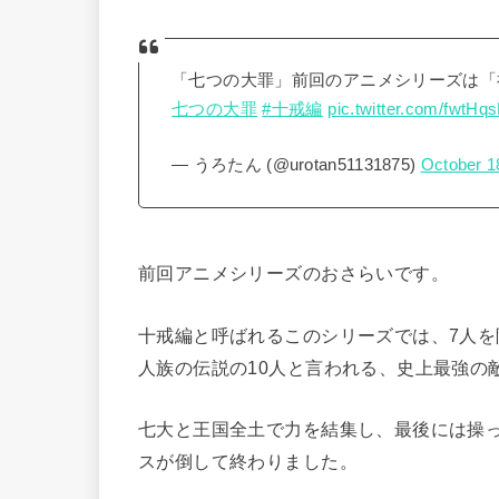
「七つの大罪」前回のアニメシリーズは「
七つの大罪
#十戒編
pic.twitter.com/fwtHq
— うろたん (@urotan51131875)
October 1
前回アニメシリーズのおさらいです。
十戒編と呼ばれるこのシリーズでは、7人
人族の伝説の10人と言われる、史上最強の
七大と王国全土で力を結集し、最後には操
スが倒して終わりました。