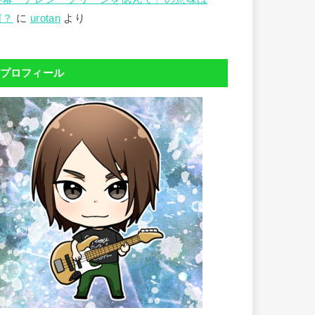
何？
に
urotan
より
プロフィール