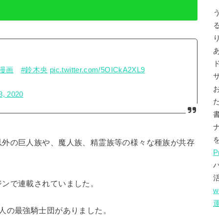
#漫画
#鈴木央
pic.twitter.com/5OICkA2XL9
8, 2020
以外の巨人族や、魔人族、精霊族等の様々な種族が共存
P
ジンで連載されていました。
w
7人の最強騎士団がありました。