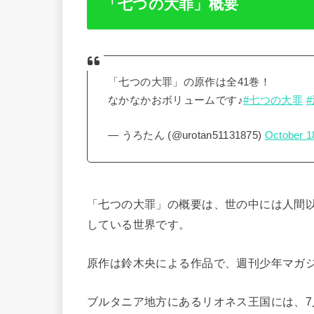
「七つの大罪」概要
「七つの大罪」の原作は全41巻！
なかなかおボリュームです♪
#七つの大罪
— うろたん (@urotan51131875)
October 1
「七つの大罪」の概要は、世の中には人間
している世界です。
原作は鈴木央による作品で、週刊少年マガ
ブルタニア地方にあるリオネス王国には、