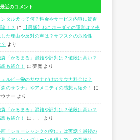
最近のコメント
レンタル犬って何？料金やサービス内容に賛否
両論！？
に
【最新】ねこホーダイの運営は？炎
上した理由や反対の声は？サブスクの危険性
は？
より
池袋「かるまる」混雑や評判は？値段は高い？
感想も紹介！
に
夢魔
より
ウェルビー栄のサウナだけのサウナ料金は？
「森のサウナ」やアメニティの感想も紹介！
に
サウナー
より
池袋「かるまる」混雑や評判は？値段は高い？
感想も紹介！
に
。。
より
映画「ショーシャンクの空に」は実話？最後の
字幕「アレン・グリーンを偲んで」の意味は