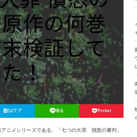
はてブ
送る
Pocket
新アニメシリーズである、「七つの大罪 憤怒の審判」