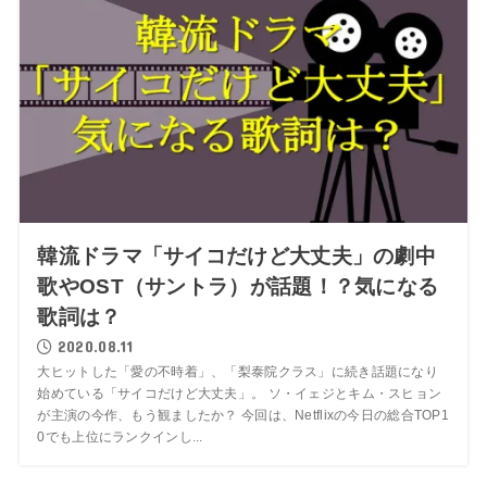
韓流ドラマ「サイコだけど大丈夫」の劇中
歌やOST（サントラ）が話題！？気になる
歌詞は？
2020.08.11
大ヒットした「愛の不時着」、「梨泰院クラス」に続き話題になり
始めている「サイコだけど大丈夫」。 ソ・イェジとキム・スヒョン
が主演の今作、もう観ましたか？ 今回は、Netflixの今日の総合TOP1
0でも上位にランクインし...