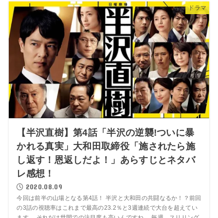
ドラマ
【半沢直樹】第4話「半沢の逆襲!ついに暴
かれる真実」大和田取締役「施されたら施
し返す！恩返しだよ！」あらすじとネタバ
レ感想！
2020.08.09
今回は前半の山場となる第4話！ 半沢と大和田の共闘なるか！？前回
の3話の視聴率はこれまで最高の23.2％と3週連続で大台を超えてい
ます。 それだけ世間での注目度も高いんですね。 毎週、スリリング