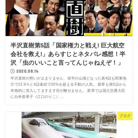
半沢直樹第5話「国家権力と戦え! 巨大航空
会社を救え!」あらすじとネタバレ感想！半
沢「虫のいいこと言ってんじゃねえぞ！」
2020.08.16
半沢直樹の勢いが止まりません、前半の山場となった第4話も関東地
方で22.9％と4話連続で20%を超える不動の人気。 新章も第5話から
本格的に突入してますます目が離せません。 新章では国土交通大臣
に白井亜希子（江口のりこ）...
ブログ