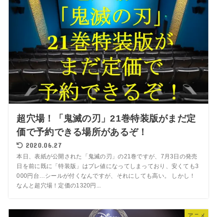
超穴場！「鬼滅の刃」21巻特装版がまだ定
価で予約できる場所があるぞ！
2020.06.27
本日、表紙が公開された「鬼滅の刃」の21巻ですが、7月3日の発売
日を前に既に「特装版」はプレ値になってしまっており、安くても3
000円台…シールが付くなんですが、それにしても高い。 しかし！
なんと超穴場！定価の1320円...
アニメ