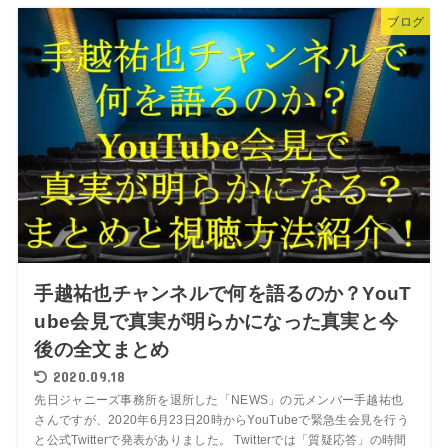
ブログ
手越祐也チャンネルで何を語るのか？YouT
ube会見で真実が明らかになった真実と今
後の全文まとめ
2020.09.18
先日ジャニーズ事務所を退所した「NEWS」の元メンバー手越祐也
さんですが、2020年6月23日20時からYouTubeで緊急生会見を行う
と公式Twitterで発表がありました。 Twitterでは「質疑応答」の時間