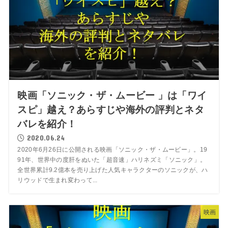
映画「ソニック・ザ・ムービー 」は「ワイ
スピ」越え？あらすじや海外の評判とネタ
バレを紹介！
2020.06.24
2020年6月26日に公開される映画「ソニック・ザ・ムービー」。19
91年、世界中の度肝をぬいた「超音速」ハリネズミ「ソニック」。
全世界累計9.2億本を売り上げた人気キャラクターのソニックが、ハ
リウッドで生まれ変わって...
映画