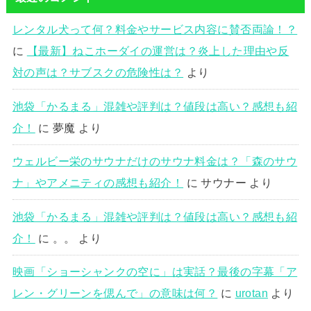
レンタル犬って何？料金やサービス内容に賛否両論！？
に
【最新】ねこホーダイの運営は？炎上した理由や反
対の声は？サブスクの危険性は？
より
池袋「かるまる」混雑や評判は？値段は高い？感想も紹
介！
に
夢魔
より
ウェルビー栄のサウナだけのサウナ料金は？「森のサウ
ナ」やアメニティの感想も紹介！
に
サウナー
より
池袋「かるまる」混雑や評判は？値段は高い？感想も紹
介！
に
。。
より
映画「ショーシャンクの空に」は実話？最後の字幕「ア
レン・グリーンを偲んで」の意味は何？
に
urotan
より