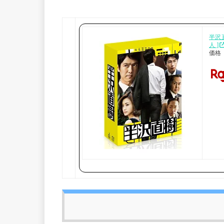
半沢直
人 ]
価格