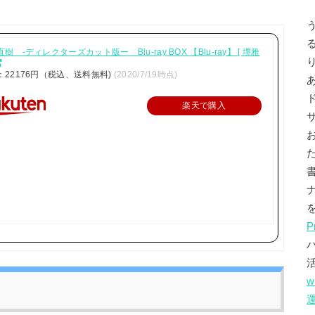
樹 -ディレクターズカット版ー Blu-ray BOX 【Blu-ray】 [ 堺雅
：22176円（税込、送料無料)
(2020/7/19時点)
楽天で購入
P
w