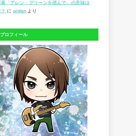
字幕「アレン・グリーンを偲んで」の意味は
何？
に
urotan
より
プロフィール