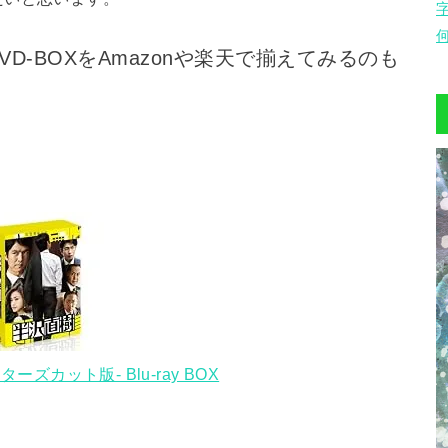
D-BOXをAmazonや楽天で揃えてみるのも
ーズカット版- Blu-ray BOX