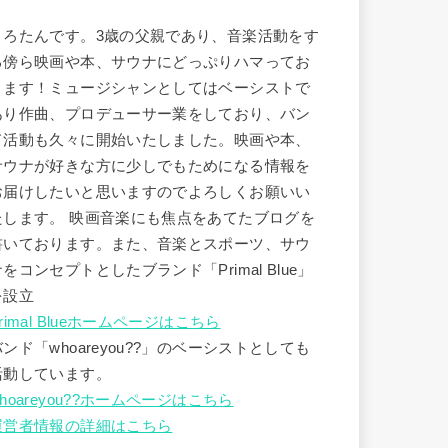
うろたんです。3歳の父親であり、音楽活動をす
る傍ら映画や本、サウナにどっぷりハマってお
ります！ミュージシャンとしてはベーシストで
あり作曲、プロデューサー業をしており、バン
ド活動も久々に開始いたしました。映画や本、
サウナが好きな方に少しでもためになる情報を
お届けしたいと思いますのでよろしくお願いい
たします。 映画音楽にも焦点をあてたブログを
書いております。また、音楽とスポーツ、サウ
ナをコンセプトとしたブランド「Primal Blue」
を設立
rimal Blueホームページはこちら
バンド「whoareyou??」のベーシストとしても
活動しています。
hoareyou??ホームページはこちら
運営者情報の詳細はこちら