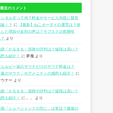
最近のコメント
レンタル犬って何？料金やサービス内容に賛否
両論！？
に
【最新】ねこホーダイの運営は？炎
上した理由や反対の声は？サブスクの危険性
は？
より
池袋「かるまる」混雑や評判は？値段は高い？
感想も紹介！
に
夢魔
より
ウェルビー栄のサウナだけのサウナ料金は？
「森のサウナ」やアメニティの感想も紹介！
に
サウナー
より
池袋「かるまる」混雑や評判は？値段は高い？
感想も紹介！
に
。。
より
映画「ショーシャンクの空に」は実話？最後の