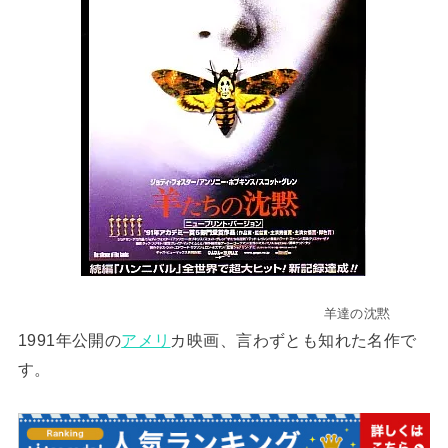
羊達の沈黙
1991年公開の
アメリ
カ映画、言わずとも知れた名作で
す。