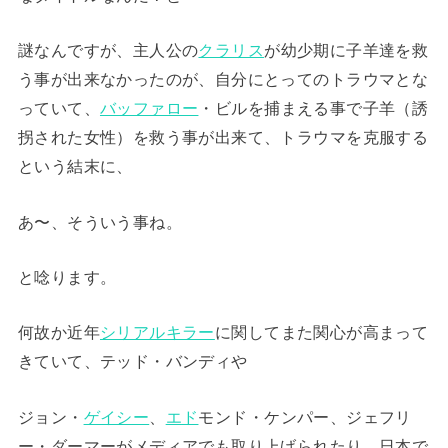
謎なんですが、主人公の
クラリス
が幼少期に子羊達を救
う事が出来なかったのが、自分にとってのトラウマとな
っていて、
バッファロー
・ビルを捕まえる事で子羊（誘
拐された女性）を救う事が出来て、トラウマを克服する
という結末に、
あ〜、そういう事ね。
と唸ります。
何故か近年
シリアルキラー
に関してまた関心が高まって
きていて、テッド・バンディや
ジョン・
ゲイシー
、
エド
モンド・ケンパー、ジェフリ
ー・ダーマーがメディアでも取り上げられたり、日本で