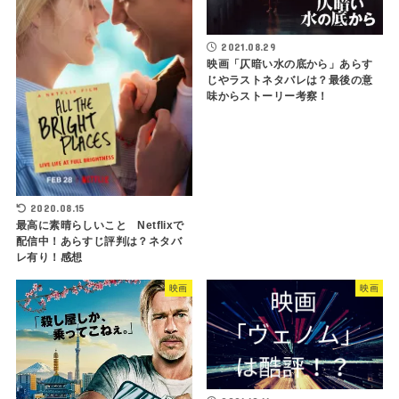
2021.08.29
映画「仄暗い水の底から」あらす
じやラストネタバレは？最後の意
味からストーリー考察！
2020.08.15
最高に素晴らしいこと Netflixで
配信中！あらすじ評判は？ネタバ
レ有り！感想
映画
映画