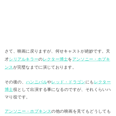
さて、映画に戻りますが、何せキャストが絶妙です。天
才
シリアルキラー
の
レクター博士
を
アンソニー・ホプキ
ンス
が完璧なまでに演じております。
その後の、
ハンニバル
や
レッド・ドラゴン
にも
レクター
博士
役として出演する事になるのですが、それくらいハ
マり役です。
アンソニー・ホプキンス
の他の映画を見てもどうしても