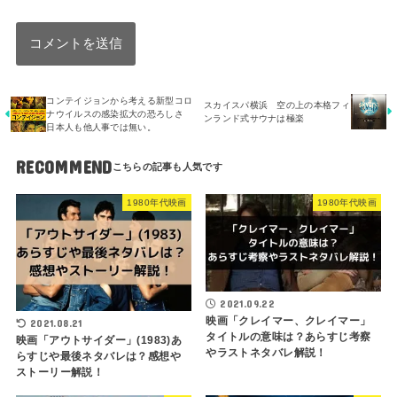
コンテイジョンから考える新型コロ
スカイスパ横浜 空の上の本格フィ
ナウイルスの感染拡大の恐ろしさ
ンランド式サウナは極楽
日本人も他人事では無い。
RECOMMEND
1980年代映画
1980年代映画
2021.09.22
映画「クレイマー、クレイマー」
2021.08.21
タイトルの意味は？あらすじ考察
映画「アウトサイダー」(1983)あ
やラストネタバレ解説！
らすじや最後ネタバレは？感想や
ストーリー解説！