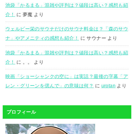
池袋「かるまる」混雑や評判は？値段は高い？感想も紹
介！
に
夢魔
より
ウェルビー栄のサウナだけのサウナ料金は？「森のサウ
ナ」やアメニティの感想も紹介！
に
サウナー
より
池袋「かるまる」混雑や評判は？値段は高い？感想も紹
介！
に
。。
より
映画「ショーシャンクの空に」は実話？最後の字幕「ア
レン・グリーンを偲んで」の意味は何？
に
urotan
より
プロフィール