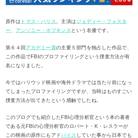
原作は
トマス・ハリス
。主演は
ジョディー・フォスタ
ー
、
アンソニー・ホプキンス
という名優です。
第６４回
アカデミー賞
の主要５部門を独占した作品で、
この作品でFBIのプロファイリングという捜査方法が有
名になりました。
今ではハリウッド映画や海外ドラマでは当たり前になっ
てしまったプロファイリングですが、当時はものすごい
捜査方法が出てきたという感触でしたね。
このブログでも紹介したFBI心理分析官という本の著者
である元FBIの心理分析官のロバート・K・レスラーが
この映画の原作にもアド
バイス
していた事から日本でも