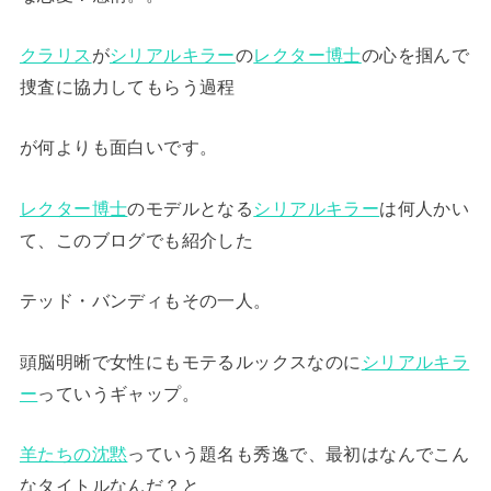
クラリス
が
シリアルキラー
の
レクター博士
の心を掴んで
捜査に協力してもらう過程
が何よりも面白いです。
レクター博士
のモデルとなる
シリアルキラー
は何人かい
て、このブログでも紹介した
テッド・バンディもその一人。
頭脳明晰で女性にもモテるルックスなのに
シリアルキラ
ー
っていうギャップ。
羊たちの沈黙
っていう題名も秀逸で、最初はなんでこん
なタイトルなんだ？と