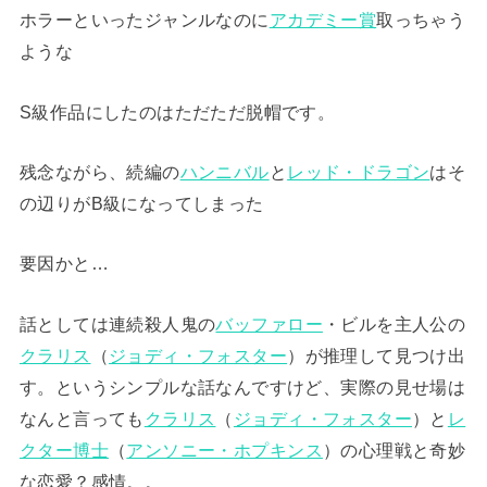
ホラーといったジャンルなのに
アカデミー賞
取っちゃう
ような
S級作品にしたのはただただ脱帽です。
残念ながら、続編の
ハンニバル
と
レッド・ドラゴン
はそ
の辺りがB級になってしまった
要因かと…
話としては連続殺人鬼の
バッファロー
・ビルを主人公の
クラリス
（
ジョディ・フォスター
）が推理して見つけ出
す。というシンプルな話なんですけど、実際の見せ場は
なんと言っても
クラリス
（
ジョディ・フォスター
）と
レ
クター博士
（
アンソニー・ホプキンス
）の心理戦と奇妙
な恋愛？感情。。