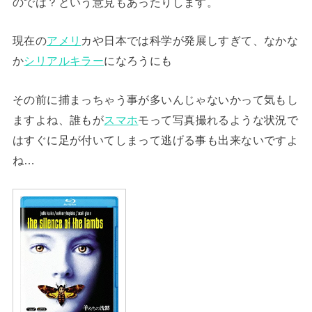
のでは？という意見もあったりします。
現在の
アメリ
カや日本では科学が発展しすぎて、なかな
か
シリアルキラー
になろうにも
その前に捕まっちゃう事が多いんじゃないかって気もし
ますよね、誰もが
スマホ
モって写真撮れるような状況で
はすぐに足が付いてしまって逃げる事も出来ないですよ
ね…