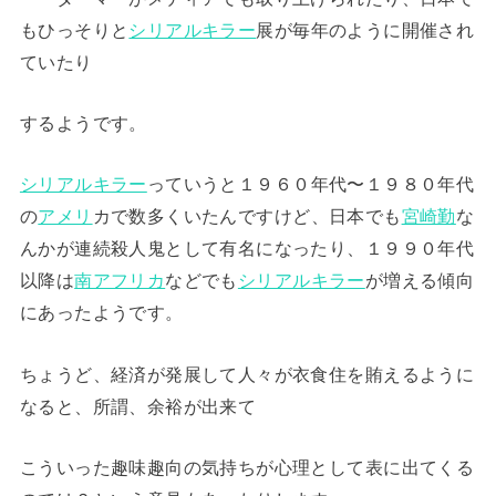
もひっそりと
シリアルキラー
展が毎年のように開催され
ていたり
するようです。
シリアルキラー
っていうと１９６０年代〜１９８０年代
の
アメリ
カで数多くいたんですけど、日本でも
宮崎勤
な
んかが連続殺人鬼として有名になったり、１９９０年代
以降は
南アフリカ
などでも
シリアルキラー
が増える傾向
にあったようです。
ちょうど、経済が発展して人々が衣食住を賄えるように
なると、所謂、余裕が出来て
こういった趣味趣向の気持ちが心理として表に出てくる