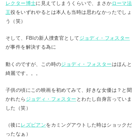
レクター博士
に見えてしまうくらいで、まさか
ローマ法
王
役をいずれやるとは本人も当時は思わなかったでしょ
う（笑）
そして、FBIの新人捜査官として
ジョディ・フォスター
が事件を解決する為に
動くのですが、この時の
ジョディ・フォスター
はほんと
綺麗です。。。
子供の頃にこの映画を初めてみて、好きな女優は？と聞
かれたら
ジョディ・フォスター
とわたし自身言っていま
した（笑）
（後に
レズビアン
をカミングアウトした時はショックだ
ったなぁ）