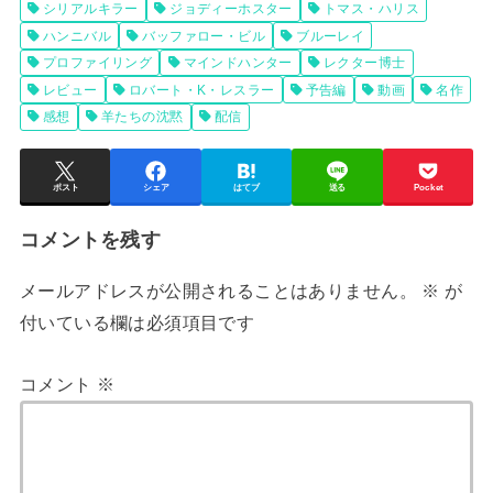
シリアルキラー
ジョディーホスター
トマス・ハリス
ハンニバル
バッファロー・ビル
ブルーレイ
プロファイリング
マインドハンター
レクター博士
レビュー
ロバート・K・レスラー
予告編
動画
名作
感想
羊たちの沈黙
配信
ポスト
シェア
はてブ
送る
Pocket
コメントを残す
メールアドレスが公開されることはありません。
※
が
付いている欄は必須項目です
コメント
※