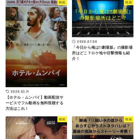
映画
映画
2020.07.08
「今日から俺は!!劇場版」の撮影場
所はどこ？ロケ地や目撃情報も紹
介！
2020.03.11
【ホテル・ムンバイ】動画配信サ
ービスでフル動画を無料視聴する
方法はこれ！
映画
映画