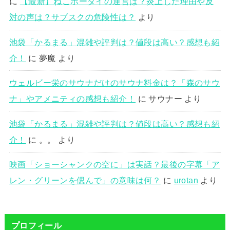
に
【最新】ねこホーダイの運営は？炎上した理由や反
対の声は？サブスクの危険性は？
より
池袋「かるまる」混雑や評判は？値段は高い？感想も紹
介！
に
夢魔
より
ウェルビー栄のサウナだけのサウナ料金は？「森のサウ
ナ」やアメニティの感想も紹介！
に
サウナー
より
池袋「かるまる」混雑や評判は？値段は高い？感想も紹
介！
に
。。
より
映画「ショーシャンクの空に」は実話？最後の字幕「ア
レン・グリーンを偲んで」の意味は何？
に
urotan
より
プロフィール