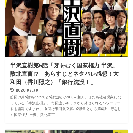
半沢直樹第6話「牙をむく国家権力 半沢、
敗北宣言!?」あらすじとネタバレ感想！大
和田（香川照之）「銀行沈没！」
2020.08.30
前回の第5話も25.5％と5話連続で20％を超え、またも社会現象にな
っている「半沢直樹」。 毎回濃いキャラから発せられるパワーワー
ドも話題ですよね。 今回は帝国航空篇の2話目となる第6話「牙をむ
く国家権力 半沢、敗北宣言...