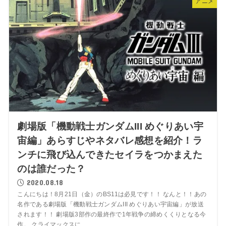
アニメ
劇場版「機動戦士ガンダムIII めぐりあい宇
宙編」あらすじやネタバレ感想を紹介！ラ
ンチに飛び込んできたセイラをつかまえた
のは誰だった？
2020.08.18
こんにちは！8月21日（金）のBS11は必見です！！ なんと！！あの
名作である劇場版「機動戦士ガンダムIII めぐりあい宇宙編」が放送
されます！！ 劇場版3部作の最終作で1年戦争の締めくくりとなる今
作。 クライマックスに...