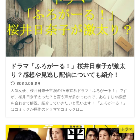
ドラマ「ふろがーる！」桜井日奈子が激太
り？感想や見逃し配信についても紹介！
2020.08.29
人気女優、桜井日奈子主演のTV東京系ドラマ「ふろがーる！」です
が、桜井日奈子太った？と言う声が多かったので、あらすじや感想
を合わせて解説、紹介していきたいと思います！ 「ふろがーる！」
はコミックが原作のドラマでコミックは...
ドラマ