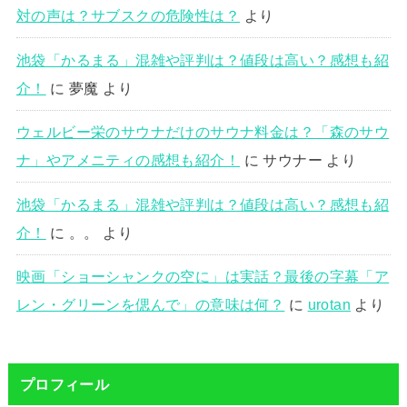
対の声は？サブスクの危険性は？
より
池袋「かるまる」混雑や評判は？値段は高い？感想も紹
介！
に
夢魔
より
ウェルビー栄のサウナだけのサウナ料金は？「森のサウ
ナ」やアメニティの感想も紹介！
に
サウナー
より
池袋「かるまる」混雑や評判は？値段は高い？感想も紹
介！
に
。。
より
映画「ショーシャンクの空に」は実話？最後の字幕「ア
レン・グリーンを偲んで」の意味は何？
に
urotan
より
プロフィール