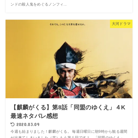
ンドの殺人鬼をめぐるノンフィ...
大河ドラマ
【麒麟がくる】第8話「同盟のゆくえ」４K
最速ネタバレ感想
2020.03.09
今週も始まりました！麒麟がくる。 毎週日曜日に朝9時から観る週間
が出来てしまいました（笑）もう第八回ですよ。「同盟のゆくえ」