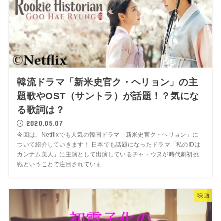
韓流ドラマ「新米史官ク・ヘリョン」の主
題歌やOST（サントラ）が話題！？気にな
る歌詞は？
2020.05.07
今回は、Netflixでも人気の韓国ドラマ「新米史官ク・ヘリョン」に
ついて紹介していきます！ 日本でも話題になったドラマ「私のIDは
カンナム美人」に主演として出演しているチャ・ウヌが時代劇初挑
戦ということで注目されていま...
映画