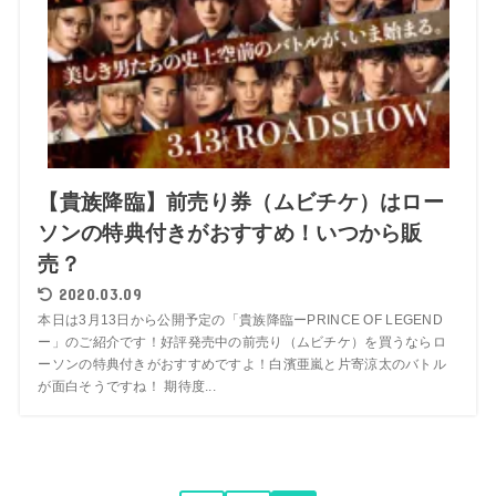
【貴族降臨】前売り券（ムビチケ）はロー
ソンの特典付きがおすすめ！いつから販
売？
2020.03.09
本日は3月13日から公開予定の「貴族降臨ーPRINCE OF LEGEND
ー」のご紹介です！好評発売中の前売り（ムビチケ）を買うならロ
ーソンの特典付きがおすすめですよ！白濱亜嵐と片寄涼太のバトル
が面白そうですね！ 期待度...