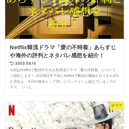
Netflix韓流ドラマ「愛の不時着」あらすじ
や海外の評判とネタバレ感想を紹介！
2020.08.15
今回はNetflixで配信中の大人気韓流ドラマ「愛の不時着」について
ご紹介します！ 2020年2月下旬にNetflixで配信が開始されてから約3
か月以上「今日の総合トップ10」にランクインし続けているこのド
ラマ。 いった...
ドラマ