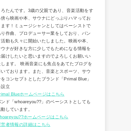
うろたんです。3歳の父親であり、音楽活動をす
る傍ら映画や本、サウナにどっぷりハマってお
ります！ミュージシャンとしてはベーシストで
あり作曲、プロデューサー業をしており、バン
ド活動も久々に開始いたしました。映画や本、
サウナが好きな方に少しでもためになる情報を
お届けしたいと思いますのでよろしくお願いい
たします。 映画音楽にも焦点をあてたブログを
書いております。また、音楽とスポーツ、サウ
ナをコンセプトとしたブランド「Primal Blue」
を設立
rimal Blueホームページはこちら
バンド「whoareyou??」のベーシストとしても
活動しています。
hoareyou??ホームページはこちら
運営者情報の詳細はこちら