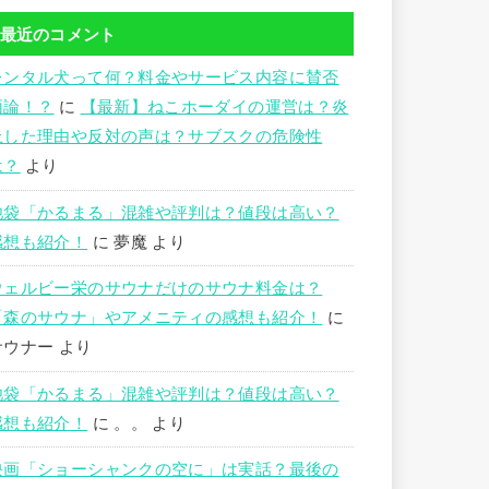
最近のコメント
レンタル犬って何？料金やサービス内容に賛否
両論！？
に
【最新】ねこホーダイの運営は？炎
上した理由や反対の声は？サブスクの危険性
は？
より
池袋「かるまる」混雑や評判は？値段は高い？
感想も紹介！
に
夢魔
より
ウェルビー栄のサウナだけのサウナ料金は？
「森のサウナ」やアメニティの感想も紹介！
に
サウナー
より
池袋「かるまる」混雑や評判は？値段は高い？
感想も紹介！
に
。。
より
映画「ショーシャンクの空に」は実話？最後の