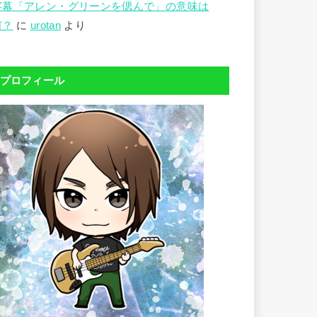
字幕「アレン・グリーンを偲んで」の意味は
何？
に
urotan
より
プロフィール