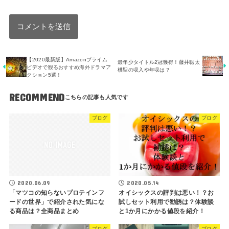
【2020最新版】Amazonプライム
最年少タイトル2冠獲得！藤井聡太
ビデオで観るおすすめ海外ドラマア
棋聖の収入や年収は？
クション5選！
RECOMMEND
ブログ
ブログ
2020.05.14
2020.06.09
オイシックスの評判は悪い！？お
「マツコの知らないプロテインフ
試しセット利用で勧誘は？体験談
ードの世界」で紹介された気にな
と1か月にかかる値段を紹介！
る商品は？全商品まとめ
ブログ
ブログ