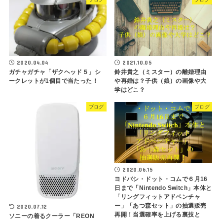
2020.04.04
2021.10.05
ガチャガチャ「ザクヘッド５」シ
鈴井貴之（ミスター）の離婚理由
ークレットが1個目で当たった！
や再婚は？子供（娘）の画像や大
学はどこ？
ブログ
ブログ
2020.06.15
ヨドバシ・ドット・コムで６月16
日まで「Nintendo Switch」本体と
「リングフィットアドベンチャ
ー」「あつ森セット」の抽選販売
2020.07.12
再開！当選確率を上げる裏技と
ソニーの着るクーラー「REON