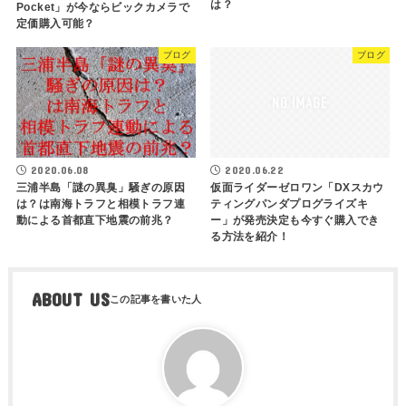
は？
Pocket」が今ならビックカメラで
定価購入可能？
ブログ
ブログ
2020.06.08
2020.06.22
三浦半島「謎の異臭」騒ぎの原因
仮面ライダーゼロワン「DXスカウ
は？は南海トラフと相模トラフ連
ティングパンダプログライズキ
動による首都直下地震の前兆？
ー」が発売決定も今すぐ購入でき
る方法を紹介！
ABOUT US