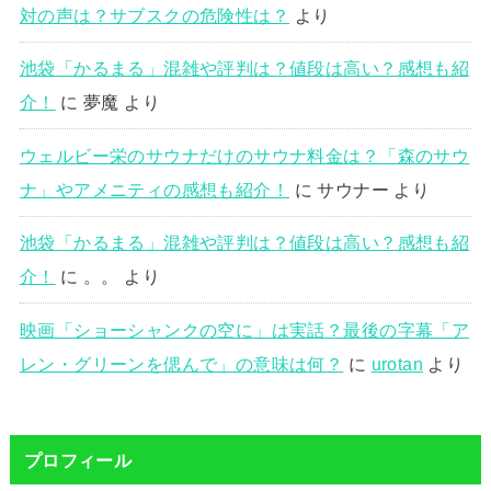
対の声は？サブスクの危険性は？
より
池袋「かるまる」混雑や評判は？値段は高い？感想も紹
介！
に
夢魔
より
ウェルビー栄のサウナだけのサウナ料金は？「森のサウ
ナ」やアメニティの感想も紹介！
に
サウナー
より
池袋「かるまる」混雑や評判は？値段は高い？感想も紹
介！
に
。。
より
映画「ショーシャンクの空に」は実話？最後の字幕「ア
レン・グリーンを偲んで」の意味は何？
に
urotan
より
プロフィール