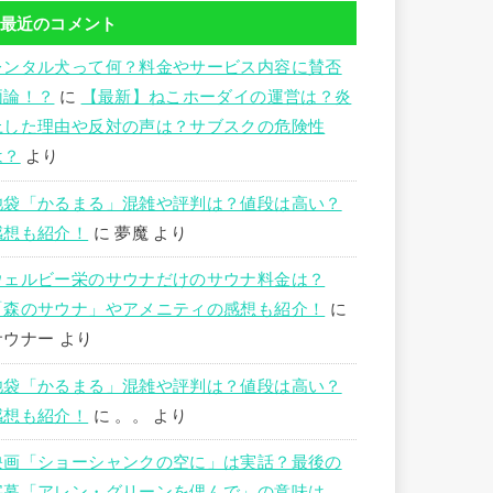
最近のコメント
レンタル犬って何？料金やサービス内容に賛否
両論！？
に
【最新】ねこホーダイの運営は？炎
上した理由や反対の声は？サブスクの危険性
は？
より
池袋「かるまる」混雑や評判は？値段は高い？
感想も紹介！
に
夢魔
より
ウェルビー栄のサウナだけのサウナ料金は？
「森のサウナ」やアメニティの感想も紹介！
に
サウナー
より
池袋「かるまる」混雑や評判は？値段は高い？
感想も紹介！
に
。。
より
映画「ショーシャンクの空に」は実話？最後の
字幕「アレン・グリーンを偲んで」の意味は