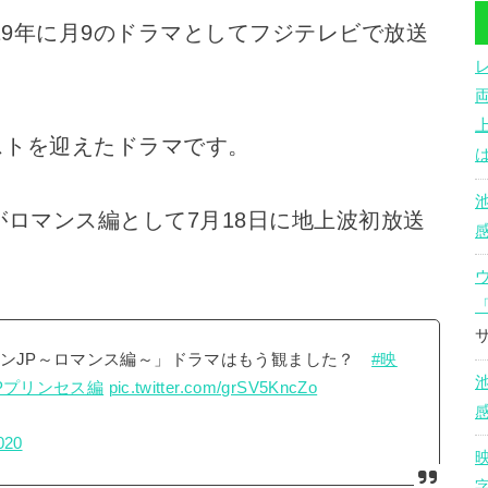
19年に月9のドラマとしてフジテレビで放送
ストを迎えたドラマです。
がロマンス編として7月18日に地上波初放送
マンJP～ロマンス編～」ドラマはもう観ました？
#映
Pプリンセス編
pic.twitter.com/grSV5KncZo
020