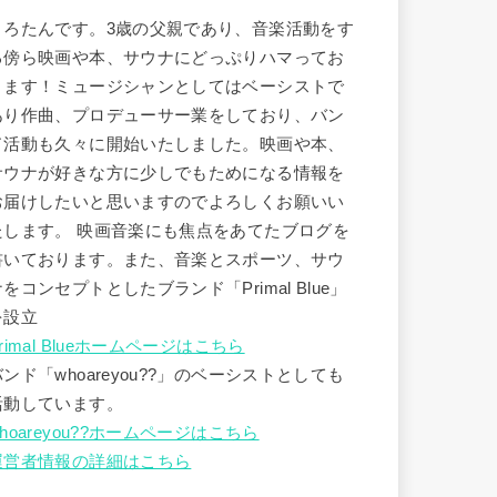
うろたんです。3歳の父親であり、音楽活動をす
る傍ら映画や本、サウナにどっぷりハマってお
ります！ミュージシャンとしてはベーシストで
あり作曲、プロデューサー業をしており、バン
ド活動も久々に開始いたしました。映画や本、
サウナが好きな方に少しでもためになる情報を
お届けしたいと思いますのでよろしくお願いい
たします。 映画音楽にも焦点をあてたブログを
書いております。また、音楽とスポーツ、サウ
ナをコンセプトとしたブランド「Primal Blue」
を設立
rimal Blueホームページはこちら
バンド「whoareyou??」のベーシストとしても
活動しています。
hoareyou??ホームページはこちら
運営者情報の詳細はこちら