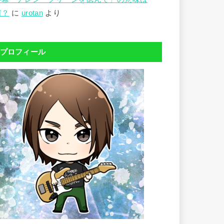
何？
に
urotan
より
プロフィール