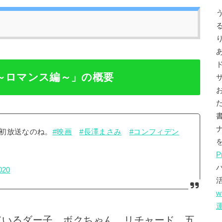
～ロマンス編～」の概要
初放送なのね。
#映画
#長澤まさみ
#コンフィデン
P
020
w
ているダー子、ボクちゃん、リチャード、五