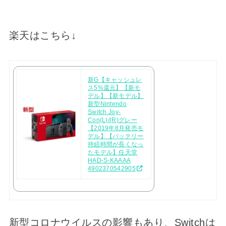
楽天はこちら↓
新G【キャッシュレ
ス5%還元】【新モ
デル】【新モデル】
新型Nintendo
Switch Joy-
Con(L)/(R)グレー
【2019年8月発売モ
デル】【バッテリー
持続時間が長くなっ
たモデル】任天堂
HAD-S-KAAAA
4902370542905
新型コロナウイルスの影響もあり、Switchは