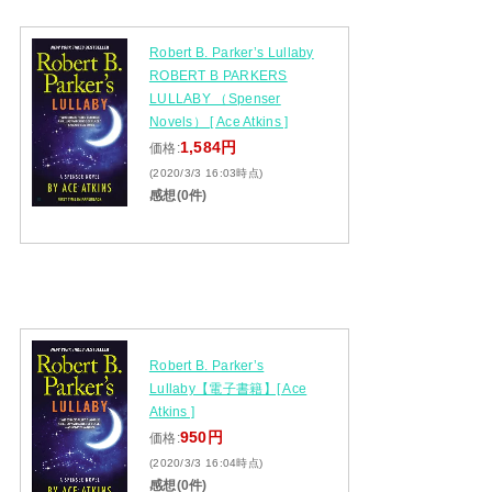
Robert B. Parker’s Lullaby
ROBERT B PARKERS
LULLABY （Spenser
Novels） [ Ace Atkins ]
1,584円
価格:
(2020/3/3 16:03時点)
感想(0件)
Robert B. Parker’s
Lullaby【電子書籍】[ Ace
Atkins ]
950円
価格:
(2020/3/3 16:04時点)
感想(0件)