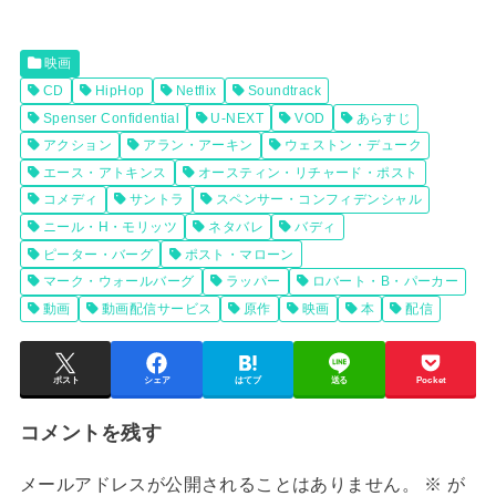
映画
CD
HipHop
Netflix
Soundtrack
Spenser Confidential
U-NEXT
VOD
あらすじ
アクション
アラン・アーキン
ウェストン・デューク
エース・アトキンス
オースティン・リチャード・ポスト
コメディ
サントラ
スペンサー・コンフィデンシャル
ニール・H・モリッツ
ネタバレ
バディ
ピーター・バーグ
ポスト・マローン
マーク・ウォールバーグ
ラッパー
ロバート・B・パーカー
動画
動画配信サービス
原作
映画
本
配信
ポスト
シェア
はてブ
送る
Pocket
コメントを残す
メールアドレスが公開されることはありません。
※
が