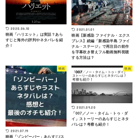
2020.06.10
2021.01.01
映画「ハリエット」は実話？あら
映画【新感染 ファイナル・エクス
すじと海外の評判やネタバレを紹
プレス】続編「新感染半島 ファイ
介！
ナル・ステージ」で再注目の前作
を字幕吹き替えフル動画無料視聴
する方法は？
映画
映画
2021.09.20
「007／ノー・タイム・トゥ・ダ
イ」ストーリーのあらすじとネタ
バレは？考察も紹介！
2021.07.19
映画「ゾンビーバー」あらすじ(ス