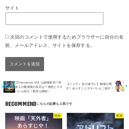
サイト
次回のコメントで使用するためブラウザーに自分の名
前、メールアドレス、サイトを保存する。
【Fukushima 50】は政権批判？菅
【ジュディ 虹の彼方に】劇場公開
直人の鑑賞後の反応は？感想とネタ
中！あらすじとネタバレもご紹介！
バレも紹介！配信も開始！
RECOMMEND
映画
映画