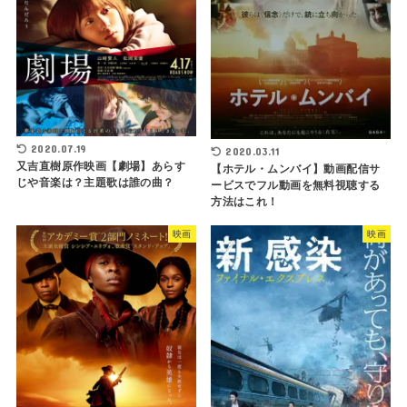
2020.07.19
2020.03.11
又吉直樹原作映画【劇場】あらす
【ホテル・ムンバイ】動画配信サ
じや音楽は？主題歌は誰の曲？
ービスでフル動画を無料視聴する
方法はこれ！
映画
映画