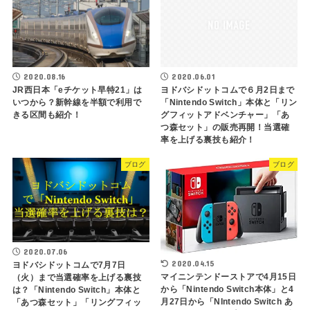
2020.08.16
2020.06.01
JR西日本「eチケット早特21」は
ヨドバシドットコムで６月2日まで
いつから？新幹線を半額で利用で
「Nintendo Switch」本体と「リン
きる区間も紹介！
グフィットアドベンチャー」「あ
つ森セット」の販売再開！当選確
率を上げる裏技も紹介！
ブログ
ブログ
2020.07.06
2020.04.15
ヨドバシドットコムで7月7日
マイニンテンドーストアで4月15日
（火）まで当選確率を上げる裏技
から「Nintendo Switch本体」と4
は？「Nintendo Switch」本体と
月27日から「NIntendo Switch あ
「あつ森セット」「リングフィッ