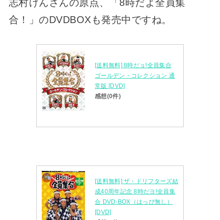
志村けんさんの原点、「8時だよ全員集
合！」のDVDBOXも発売中ですね。
[送料無料] 8時だョ!全員集合
ゴールデン・コレクション 通
常版 [DVD]
感想(0件)
[送料無料] ザ・ドリフターズ結
成40周年記念 8時だヨ!全員集
合 DVD-BOX（はっぴ無し）
[DVD]