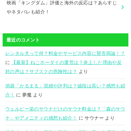
映画「キングダム」評価と海外の反応は？あらすじ
やネタバレも紹介！
最近のコメント
レンタル犬って何？料金やサービス内容に賛否両論！？
に
【最新】ねこホーダイの運営は？炎上した理由や反
対の声は？サブスクの危険性は？
より
池袋「かるまる」混雑や評判は？値段は高い？感想も紹
介！
に
夢魔
より
ウェルビー栄のサウナだけのサウナ料金は？「森のサウ
ナ」やアメニティの感想も紹介！
に
サウナー
より