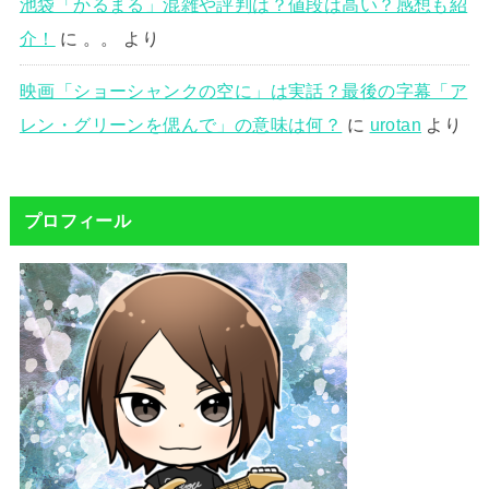
池袋「かるまる」混雑や評判は？値段は高い？感想も紹
介！
に
。。
より
映画「ショーシャンクの空に」は実話？最後の字幕「ア
レン・グリーンを偲んで」の意味は何？
に
urotan
より
プロフィール