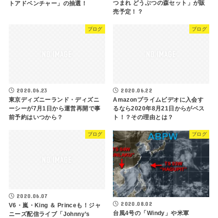
つまれ どうぶつの森セット」が販
トアドベンチャー」の抽選！
売予定！？
ブログ
ブログ
2020.06.23
2020.06.22
東京ディズニーランド・ディズニ
Amazonプライムビデオに入会す
ーシーが7月1日から運営再開で事
るなら2020年8月21日からがベス
前予約はいつから？
ト！？その理由とは？
ブログ
ブログ
2020.06.07
2020.08.02
V6・嵐・King ＆ Princeも！ジャ
台風4号の「Windy」や米軍
ニーズ配信ライブ「Johnny’s