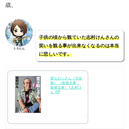
歳。
子供の頃から観ていた志村けんさんの
笑いを観る事が出来なくなるのは本当
うろたん
に悲しいです。
変なおじさん（完全
版） （新潮文庫
新潮文庫） [ 志村け
ん ]