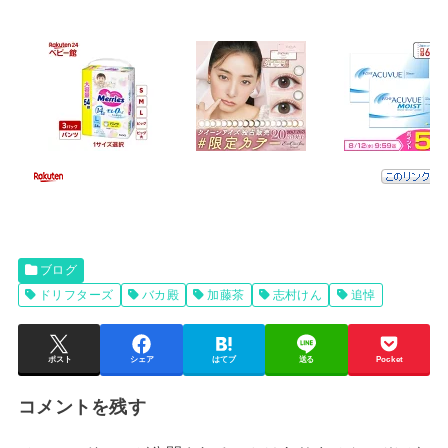
ブログ
ドリフターズ
バカ殿
加藤茶
志村けん
追悼
ポスト
シェア
はてブ
送る
Pocket
コメントを残す