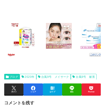
ブログ
2020年
台風9号 メイサーク
台風9号 被害
ポスト
シェア
はてブ
送る
Pocket
コメントを残す