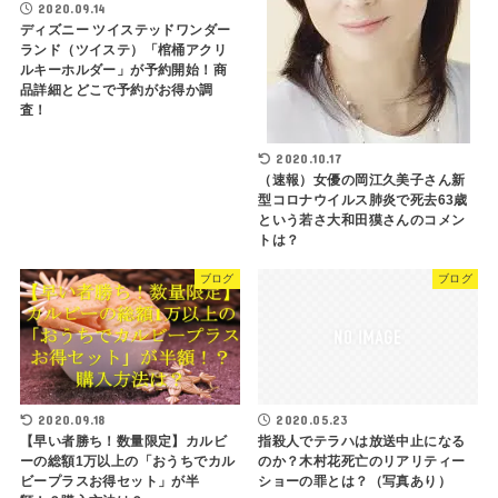
2020.09.14
ディズニー ツイステッドワンダー
ランド（ツイステ）「棺桶アクリ
ルキーホルダー」が予約開始！商
品詳細とどこで予約がお得か調
査！
2020.10.17
（速報）女優の岡江久美子さん新
型コロナウイルス肺炎で死去63歳
という若さ大和田獏さんのコメン
トは？
ブログ
ブログ
2020.09.18
2020.05.23
【早い者勝ち！数量限定】カルビ
指殺人でテラハは放送中止になる
ーの総額1万以上の「おうちでカル
のか？木村花死亡のリアリティー
ビープラスお得セット」が半
ショーの罪とは？（写真あり）