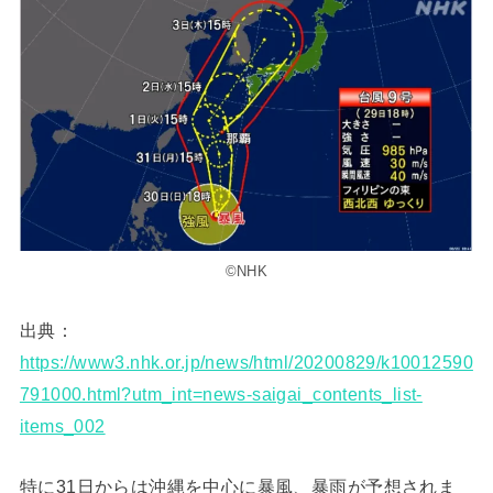
©NHK
出典：
https://www3.nhk.or.jp/news/html/20200829/k10012590
791000.html?utm_int=news-saigai_contents_list-
items_002
特に31日からは沖縄を中心に暴風、暴雨が予想されま