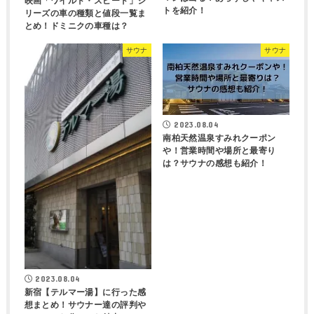
映画「ワイルド・スピード」シ
トを紹介！
リーズの車の種類と値段一覧ま
とめ！ドミニクの車種は？
サウナ
サウナ
2023.08.04
南柏天然温泉すみれクーポン
や！営業時間や場所と最寄り
は？サウナの感想も紹介！
2023.08.04
新宿【テルマー湯】に行った感
想まとめ！サウナー達の評判や