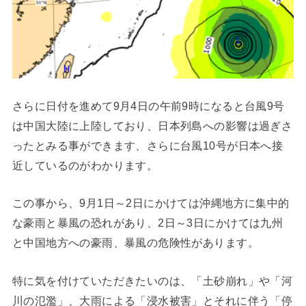
さらに日付を進めて9月4日の午前9時になると台風9号
は中国大陸に上陸しており、日本列島への影響は過ぎさ
ったとみる事ができます、さらに台風10号が日本へ接
近しているのがわかります。
この事から、9月1日～2日にかけては沖縄地方に集中的
な豪雨と暴風の恐れがあり、2日～3日にかけては九州
と中国地方への豪雨、暴風の危険性があります。
特に気を付けていただきたいのは、「土砂崩れ」や「河
川の氾濫」、大雨による「浸水被害」とそれに伴う「停