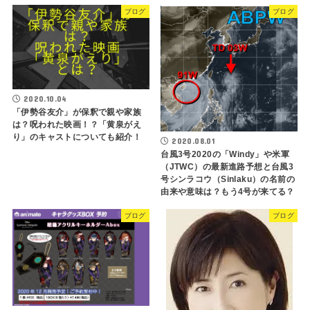
ブログ
ブログ
2020.10.04
「伊勢谷友介」が保釈で親や家族
は？呪われた映画！？「黄泉がえ
り」のキャストについても紹介！
2020.08.01
台風3号2020の「Windy」や米軍
（JTWC）の最新進路予想と台風3
号シンラコウ（Sinlaku）の名前の
由来や意味は？もう4号が来てる？
ブログ
ブログ