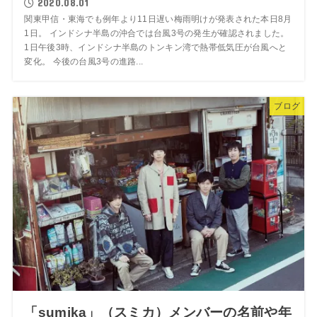
2020.08.01
関東甲信・東海でも例年より11日遅い梅雨明けが発表された本日8月
1日。 インドシナ半島の沖合では台風3号の発生が確認されました。
1日午後3時、インドシナ半島のトンキン湾で熱帯低気圧が台風へと
変化。 今後の台風3号の進路...
ブログ
「sumika」（スミカ）メンバーの名前や年