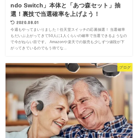
ndo Switch」本体と「あつ森セット」抽
選！裏技で当選確率を上げよう！
2020.08.01
今週もやってまいりました！任天堂スイッチの応募抽選！ 当選確率
もだいぶ上がってきて50人に1人くらいの確率で当選できるようなの
で今がねらい目です。 Amazonや楽天での販売も少しずつ値段が下
がってきているのでもう待てな...
ブログ