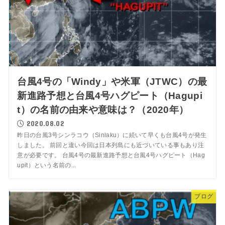
台風4号の「Windy」や米軍（JTWC）の最
新進路予想と台風4号ハグピート（Hagupi
t）の名前の由来や意味は？（2020年）
2020.08.02
昨日の台風3号シンラコウ（Sinlaku）に続いて早くも台風4号が発生
しました。 前回と違い今回は日本列島にも近づいている事もあり注
意が必要です。 台風4号の最新進路予想と台風4号ハグピート（Hag
upit）という名前の...
ブログ