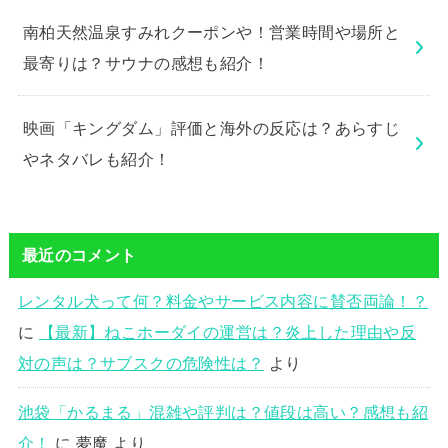
南柏天然温泉すみれクーポンや！営業時間や場所と
最寄りは？サウナの感想も紹介！
映画「キングダム」評価と海外の反応は？あらすじ
やネタバレも紹介！
最近のコメント
レンタル犬って何？料金やサービス内容に賛否両論！？
に
【最新】ねこホーダイの運営は？炎上した理由や反
対の声は？サブスクの危険性は？
より
池袋「かるまる」混雑や評判は？値段は高い？感想も紹
介！
に
夢魔
より