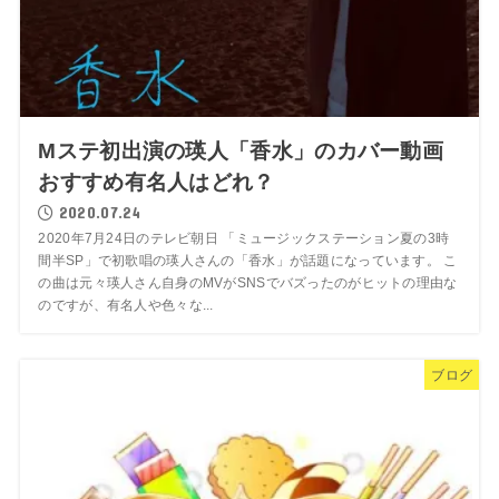
Mステ初出演の瑛人「香水」のカバー動画
おすすめ有名人はどれ？
2020.07.24
2020年7月24日のテレビ朝日 「ミュージックステーション夏の3時
間半SP」で初歌唱の瑛人さんの「香水」が話題になっています。 こ
の曲は元々瑛人さん自身のMVがSNSでバズったのがヒットの理由な
のですが、有名人や色々な...
ブログ