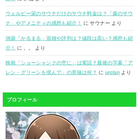
ウェルビー栄のサウナだけのサウナ料金は？「森のサウ
ナ」やアメニティの感想も紹介！
に
サウナー
より
池袋「かるまる」混雑や評判は？値段は高い？感想も紹
介！
に
。。
より
映画「ショーシャンクの空に」は実話？最後の字幕「ア
レン・グリーンを偲んで」の意味は何？
に
urotan
より
プロフィール