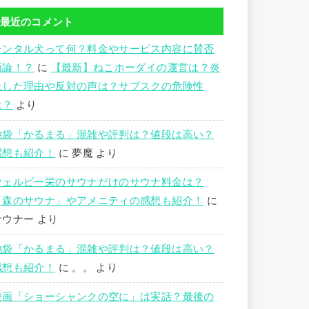
最近のコメント
レンタル犬って何？料金やサービス内容に賛否
両論！？
に
【最新】ねこホーダイの運営は？炎
上した理由や反対の声は？サブスクの危険性
は？
より
池袋「かるまる」混雑や評判は？値段は高い？
感想も紹介！
に
夢魔
より
ウェルビー栄のサウナだけのサウナ料金は？
「森のサウナ」やアメニティの感想も紹介！
に
サウナー
より
池袋「かるまる」混雑や評判は？値段は高い？
感想も紹介！
に
。。
より
映画「ショーシャンクの空に」は実話？最後の