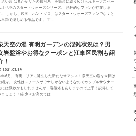
「遠い昔 はるかかなたの銀河系」を舞台に繰り広げられる一大スペー
スオペラのスター・ウォーズシリーズ。 熱狂的なファンが存在しま
す。 しかし、映画「ハン・ソロ」はスター・ウォーズファンでなくと
も単独で楽しめる作品です。 主...
泉天空の湯 有明ガーデンの混雑状況は？男
女岩盤浴やお得なクーポンと江東区民割も紹
介！
2021.03.29
昨年6月、有明エリアに誕生した新たなオアシス！泉天空の湯を今回は
ご紹介。 女性はスチームサウナしかないようなのでカップルサウナー
的には微妙かもしれませんが、岩盤浴もありますので上手く説得して
みましょう！笑 少々お高めでは...