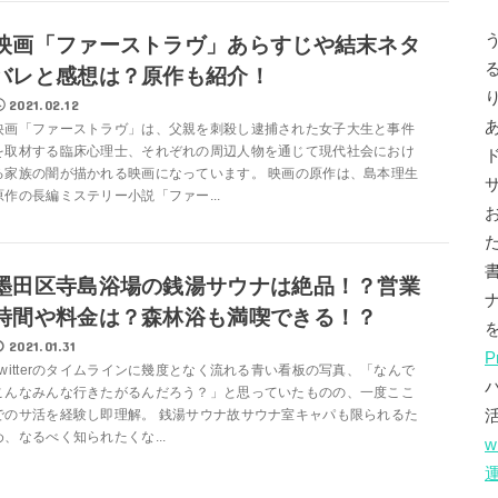
映画「ファーストラヴ」あらすじや結末ネタ
バレと感想は？原作も紹介！
2021.02.12
映画「ファーストラヴ」は、父親を刺殺し逮捕された女子大生と事件
を取材する臨床心理士、それぞれの周辺人物を通じて現代社会におけ
る家族の闇が描かれる映画になっています。 映画の原作は、島本理生
原作の長編ミステリー小説「ファー...
墨田区寺島浴場の銭湯サウナは絶品！？営業
時間や料金は？森林浴も満喫できる！？
2021.01.31
P
Twitterのタイムラインに幾度となく流れる青い看板の写真、「なんで
こんなみんな行きたがるんだろう？」と思っていたものの、一度ここ
でのサ活を経験し即理解。 銭湯サウナ故サウナ室キャパも限られるた
め、なるべく知られたくな...
w