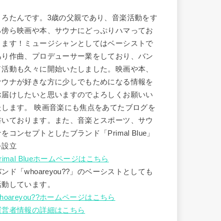
うろたんです。3歳の父親であり、音楽活動をす
る傍ら映画や本、サウナにどっぷりハマってお
ります！ミュージシャンとしてはベーシストで
あり作曲、プロデューサー業をしており、バン
ド活動も久々に開始いたしました。映画や本、
サウナが好きな方に少しでもためになる情報を
お届けしたいと思いますのでよろしくお願いい
たします。 映画音楽にも焦点をあてたブログを
書いております。また、音楽とスポーツ、サウ
ナをコンセプトとしたブランド「Primal Blue」
を設立
rimal Blueホームページはこちら
バンド「whoareyou??」のベーシストとしても
活動しています。
hoareyou??ホームページはこちら
運営者情報の詳細はこちら