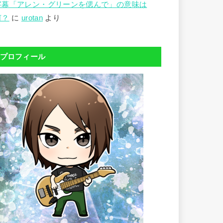
字幕「アレン・グリーンを偲んで」の意味は
何？
に
urotan
より
プロフィール