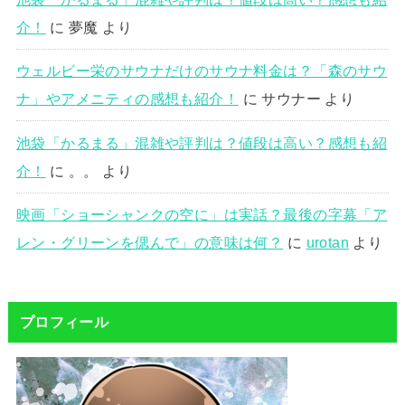
介！
に
夢魔
より
ウェルビー栄のサウナだけのサウナ料金は？「森のサウ
ナ」やアメニティの感想も紹介！
に
サウナー
より
池袋「かるまる」混雑や評判は？値段は高い？感想も紹
介！
に
。。
より
映画「ショーシャンクの空に」は実話？最後の字幕「ア
レン・グリーンを偲んで」の意味は何？
に
urotan
より
プロフィール