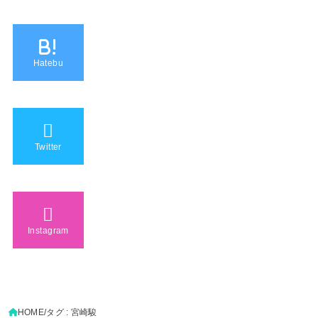
B!
Hatebu
Twitter
Instagram
HOME
タグ : 宮崎駿