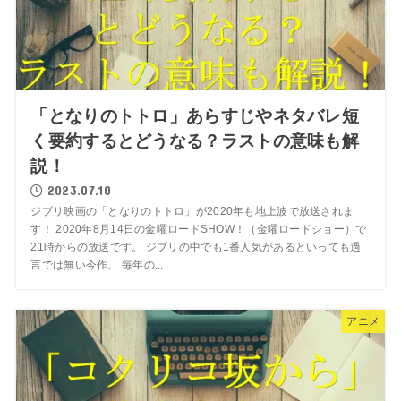
「となりのトトロ」あらすじやネタバレ短
く要約するとどうなる？ラストの意味も解
説！
2023.07.10
ジブリ映画の「となりのトトロ」が2020年も地上波で放送されま
す！ 2020年8月14日の金曜ロードSHOW！（金曜ロードショー）で
21時からの放送です。 ジブリの中でも1番人気があるといっても過
言では無い今作。 毎年の...
アニメ