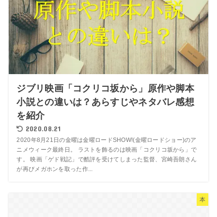
ジブリ映画「コクリコ坂から」原作や脚本
小説との違いは？あらすじやネタバレ感想
を紹介
2020.08.21
2020年8月21日の金曜は金曜ロードSHOW!(金曜ロードショー)のア
ニメウィーク最終日。 ラストを飾るのは映画「コクリコ坂から」で
す。 映画「ゲド戦記」で酷評を受けてしまった監督、宮崎吾朗さん
が再びメガホンを取った作...
本