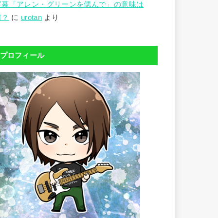
字幕「アレン・グリーンを偲んで」の意味は
何？
に
urotan
より
プロフィール