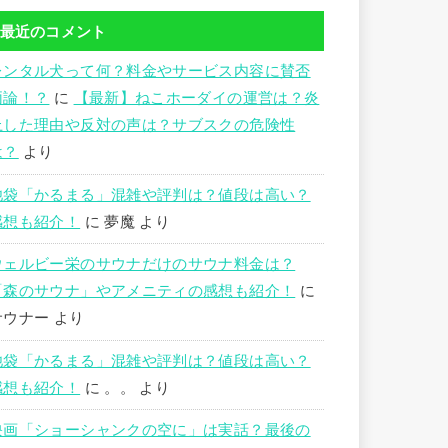
最近のコメント
レンタル犬って何？料金やサービス内容に賛否
両論！？
に
【最新】ねこホーダイの運営は？炎
上した理由や反対の声は？サブスクの危険性
は？
より
池袋「かるまる」混雑や評判は？値段は高い？
感想も紹介！
に
夢魔
より
ウェルビー栄のサウナだけのサウナ料金は？
「森のサウナ」やアメニティの感想も紹介！
に
サウナー
より
池袋「かるまる」混雑や評判は？値段は高い？
感想も紹介！
に
。。
より
映画「ショーシャンクの空に」は実話？最後の