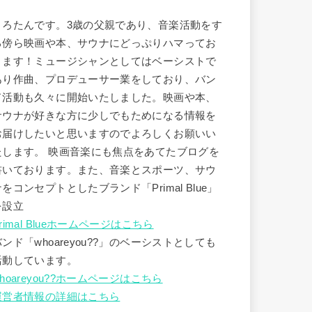
うろたんです。3歳の父親であり、音楽活動をす
る傍ら映画や本、サウナにどっぷりハマってお
ります！ミュージシャンとしてはベーシストで
あり作曲、プロデューサー業をしており、バン
ド活動も久々に開始いたしました。映画や本、
サウナが好きな方に少しでもためになる情報を
お届けしたいと思いますのでよろしくお願いい
たします。 映画音楽にも焦点をあてたブログを
書いております。また、音楽とスポーツ、サウ
ナをコンセプトとしたブランド「Primal Blue」
を設立
rimal Blueホームページはこちら
バンド「whoareyou??」のベーシストとしても
活動しています。
hoareyou??ホームページはこちら
運営者情報の詳細はこちら