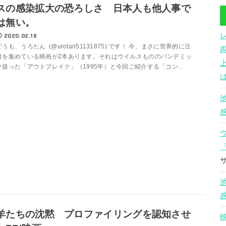
スの感染拡大の恐ろしさ 日本人も他人事で
は無い。
2020.02.18
どうも、うろたん (@urotan51131875) です！ 今、まさに世界的に注
目を集めている映画が2本あります。それはウイルスもののパンデミッ
ク扱った「アウトブレイク」（1995年）と今回ご紹介する「コン...
羊たちの沈黙 プロファイリングを認知させ