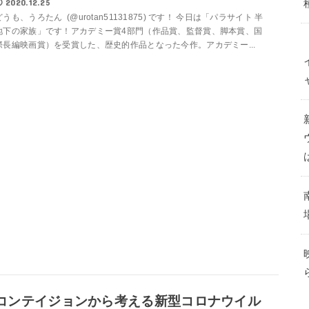
2020.12.25
どうも、うろたん (@urotan51131875) です！ 今日は「パラサイト 半
地下の家族」です！アカデミー賞4部門（作品賞、監督賞、脚本賞、国
際長編映画賞）を受賞した、歴史的作品となった今作。アカデミー...
コンテイジョンから考える新型コロナウイル