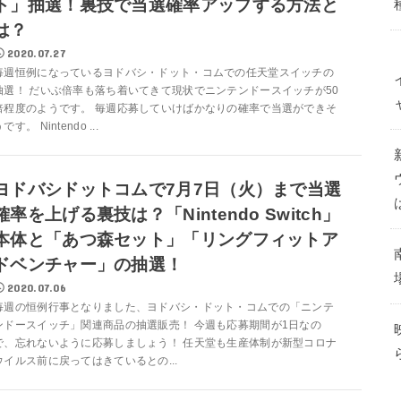
ト」抽選！裏技で当選確率アップする方法と
は？
2020.07.27
毎週恒例になっているヨドバシ・ドット・コムでの任天堂スイッチの
抽選！ だいぶ倍率も落ち着いてきて現状でニンテンドースイッチが50
倍程度のようです。 毎週応募していけばかなりの確率で当選ができそ
です。 Nintendo ...
ヨドバシドットコムで7月7日（火）まで当選
確率を上げる裏技は？「Nintendo Switch」
本体と「あつ森セット」「リングフィットア
ドベンチャー」の抽選！
2020.07.06
毎週の恒例行事となりました、ヨドバシ・ドット・コムでの「ニンテ
ンドースイッチ」関連商品の抽選販売！ 今週も応募期間が1日なの
で、忘れないように応募しましょう！ 任天堂も生産体制が新型コロナ
ウイルス前に戻ってはきているとの...