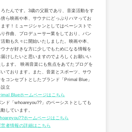
うろたんです。3歳の父親であり、音楽活動をす
る傍ら映画や本、サウナにどっぷりハマってお
ります！ミュージシャンとしてはベーシストで
あり作曲、プロデューサー業をしており、バン
ド活動も久々に開始いたしました。映画や本、
サウナが好きな方に少しでもためになる情報を
お届けしたいと思いますのでよろしくお願いい
たします。 映画音楽にも焦点をあてたブログを
書いております。また、音楽とスポーツ、サウ
ナをコンセプトとしたブランド「Primal Blue」
を設立
rimal Blueホームページはこちら
バンド「whoareyou??」のベーシストとしても
活動しています。
hoareyou??ホームページはこちら
運営者情報の詳細はこちら