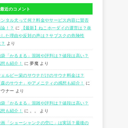
最近のコメント
レンタル犬って何？料金やサービス内容に賛否
両論！？
に
【最新】ねこホーダイの運営は？炎
上した理由や反対の声は？サブスクの危険性
は？
より
池袋「かるまる」混雑や評判は？値段は高い？
感想も紹介！
に
夢魔
より
ウェルビー栄のサウナだけのサウナ料金は？
「森のサウナ」やアメニティの感想も紹介！
に
サウナー
より
池袋「かるまる」混雑や評判は？値段は高い？
感想も紹介！
に
。。
より
映画「ショーシャンクの空に」は実話？最後の