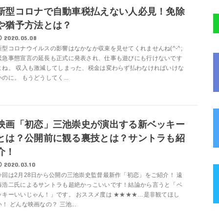
新型コロナで自動車税払えない人必見！免除
や猶予方法とは？
2020.05.08
新型コロナウイルスの影響はなかなか収束を見せてくれませんね(^-^;
緊急事態宣言の延長も正式に発表され、仕事も遊びにも行けないです
よね。 収入も激減してしまった、税金は変わらず払わなければいけな
いのに。 もうどうしてく...
映画「初恋」三池崇史が演出する新ベッキー
とは？公開前に観る裏技とは？サントラも紹
介！
2020.03.10
今回は2月28日から公開の三池崇史監督最新作「初恋」をご紹介！ 遠
藤浩二氏によるサントラも超絶かっこいいです！結論から言うと「ベ
ッキーいいじゃん！」です。 おススメ度は ★★★★…是非観てほし
い！ どんな映画なの？ 三池...