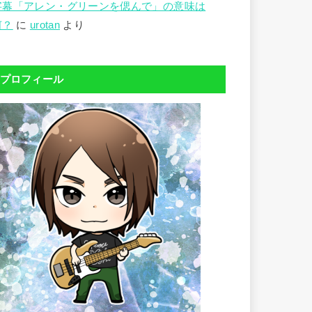
字幕「アレン・グリーンを偲んで」の意味は
何？
に
urotan
より
プロフィール