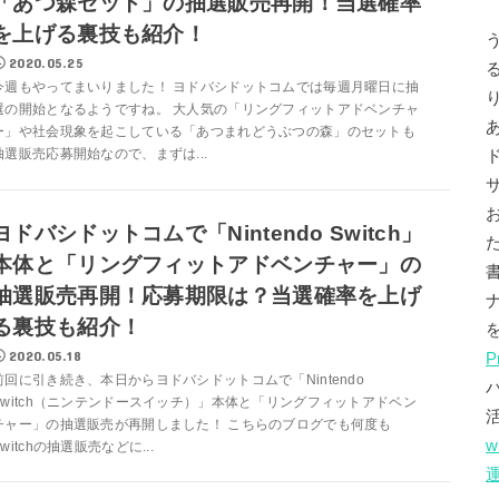
「あつ森セット」の抽選販売再開！当選確率
を上げる裏技も紹介！
2020.05.25
今週もやってまいりました！ ヨドバシドットコムでは毎週月曜日に抽
選の開始となるようですね。 大人気の「リングフィットアドベンチャ
ー」や社会現象を起こしている「あつまれどうぶつの森」のセットも
抽選販売応募開始なので、まずは...
ヨドバシドットコムで「Nintendo Switch」
本体と「リングフィットアドベンチャー」の
抽選販売再開！応募期限は？当選確率を上げ
る裏技も紹介！
2020.05.18
P
前回に引き続き、本日からヨドバシドットコムで「Nintendo
Switch（ニンテンドースイッチ）」本体と「リングフィットアドベン
チャー」の抽選販売が再開しました！ こちらのブログでも何度も
w
Switchの抽選販売などに...