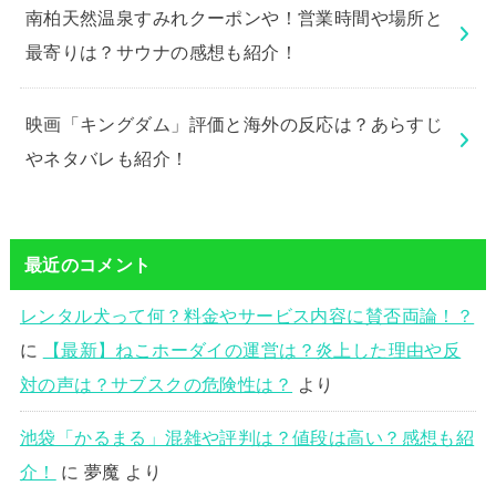
南柏天然温泉すみれクーポンや！営業時間や場所と
最寄りは？サウナの感想も紹介！
映画「キングダム」評価と海外の反応は？あらすじ
やネタバレも紹介！
最近のコメント
レンタル犬って何？料金やサービス内容に賛否両論！？
に
【最新】ねこホーダイの運営は？炎上した理由や反
対の声は？サブスクの危険性は？
より
池袋「かるまる」混雑や評判は？値段は高い？感想も紹
介！
に
夢魔
より