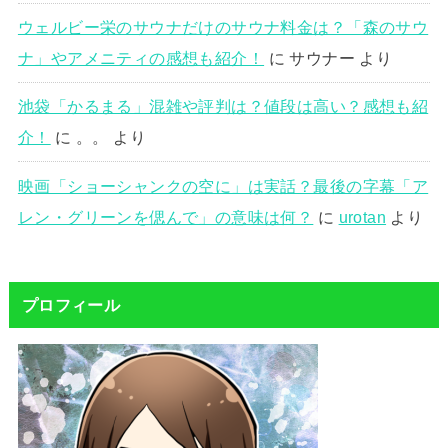
ウェルビー栄のサウナだけのサウナ料金は？「森のサウ
ナ」やアメニティの感想も紹介！
に
サウナー
より
池袋「かるまる」混雑や評判は？値段は高い？感想も紹
介！
に
。。
より
映画「ショーシャンクの空に」は実話？最後の字幕「ア
レン・グリーンを偲んで」の意味は何？
に
urotan
より
プロフィール