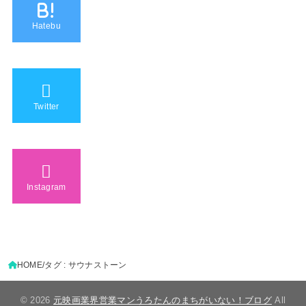
B!
Hatebu
Twitter
Instagram
HOME
タグ : サウナストーン
© 2026
元映画業界営業マンうろたんのまちがいない！ブログ
All