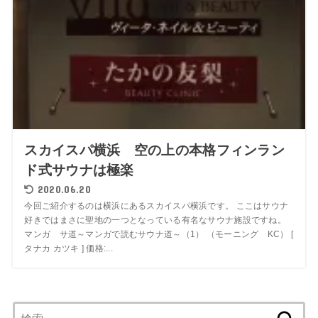
スカイスパ横浜 空の上の本格フィンラン
ド式サウナは極楽
2020.06.20
今回ご紹介するのは横浜にあるスカイスパ横浜です。 ここはサウナ
好きではまさに聖地の一つとなっている有名なサウナ施設ですね。
マンガ サ道～マンガで読むサウナ道～（1） （モーニング KC） [
タナカ カツキ ] 価格:...
検