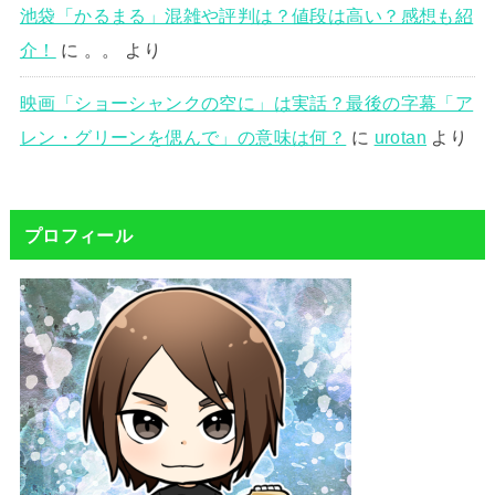
池袋「かるまる」混雑や評判は？値段は高い？感想も紹
介！
に
。。
より
映画「ショーシャンクの空に」は実話？最後の字幕「ア
レン・グリーンを偲んで」の意味は何？
に
urotan
より
プロフィール