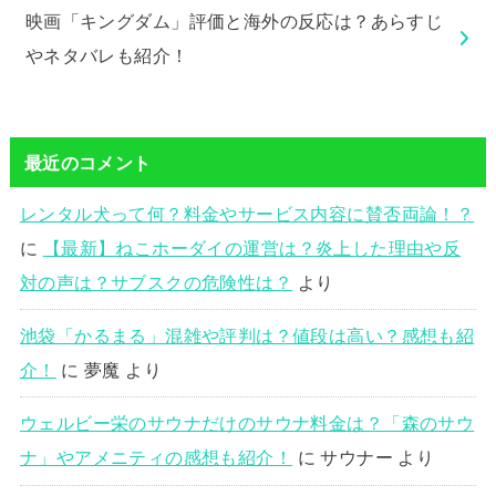
映画「キングダム」評価と海外の反応は？あらすじ
やネタバレも紹介！
最近のコメント
レンタル犬って何？料金やサービス内容に賛否両論！？
に
【最新】ねこホーダイの運営は？炎上した理由や反
対の声は？サブスクの危険性は？
より
池袋「かるまる」混雑や評判は？値段は高い？感想も紹
介！
に
夢魔
より
ウェルビー栄のサウナだけのサウナ料金は？「森のサウ
ナ」やアメニティの感想も紹介！
に
サウナー
より