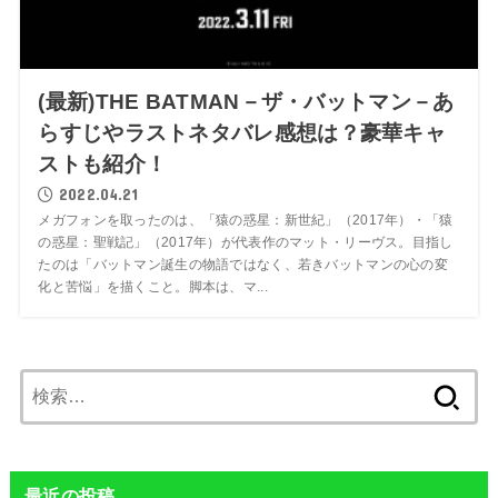
(最新)THE BATMAN－ザ・バットマン－あ
らすじやラストネタバレ感想は？豪華キャ
ストも紹介！
2022.04.21
メガフォンを取ったのは、「猿の惑星：新世紀」（2017年）・「猿
の惑星：聖戦記」（2017年）が代表作のマット・リーヴス。目指し
たのは「バットマン誕生の物語ではなく、若きバットマンの心の変
化と苦悩」を描くこと。脚本は、マ...
検
索:
最近の投稿