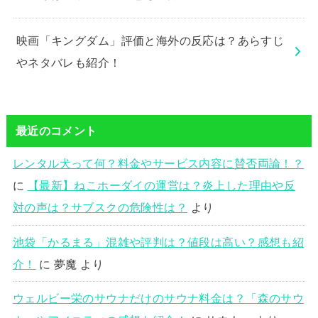
映画「キングダム」評価と海外の反応は？あらすじ
やネタバレも紹介！
最近のコメント
レンタル犬って何？料金やサービス内容に賛否両論！？
に
【最新】ねこホーダイの運営は？炎上した理由や反
対の声は？サブスクの危険性は？
より
池袋「かるまる」混雑や評判は？値段は高い？感想も紹
介！
に
夢魔
より
ウェルビー栄のサウナだけのサウナ料金は？「森のサウ