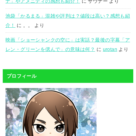
ナ」やアメニティの感想も紹介！
に
サウナー
より
池袋「かるまる」混雑や評判は？値段は高い？感想も紹
介！
に
。。
より
映画「ショーシャンクの空に」は実話？最後の字幕「ア
レン・グリーンを偲んで」の意味は何？
に
urotan
より
プロフィール