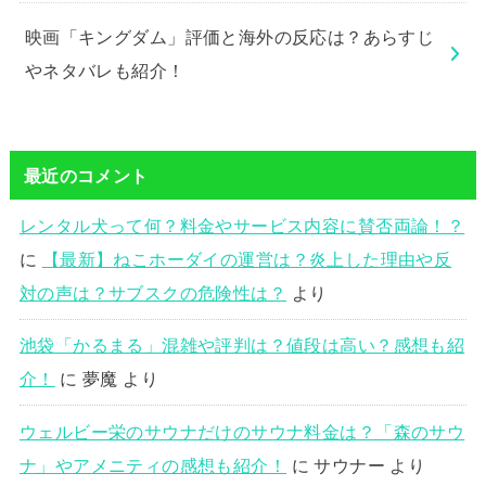
映画「キングダム」評価と海外の反応は？あらすじ
やネタバレも紹介！
最近のコメント
レンタル犬って何？料金やサービス内容に賛否両論！？
に
【最新】ねこホーダイの運営は？炎上した理由や反
対の声は？サブスクの危険性は？
より
池袋「かるまる」混雑や評判は？値段は高い？感想も紹
介！
に
夢魔
より
ウェルビー栄のサウナだけのサウナ料金は？「森のサウ
ナ」やアメニティの感想も紹介！
に
サウナー
より