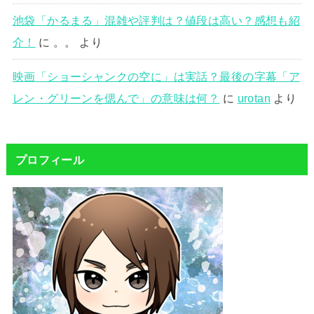
池袋「かるまる」混雑や評判は？値段は高い？感想も紹
介！
に
。。
より
映画「ショーシャンクの空に」は実話？最後の字幕「ア
レン・グリーンを偲んで」の意味は何？
に
urotan
より
プロフィール