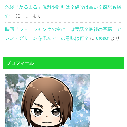
池袋「かるまる」混雑や評判は？値段は高い？感想も紹
介！
に
。。
より
映画「ショーシャンクの空に」は実話？最後の字幕「ア
レン・グリーンを偲んで」の意味は何？
に
urotan
より
プロフィール