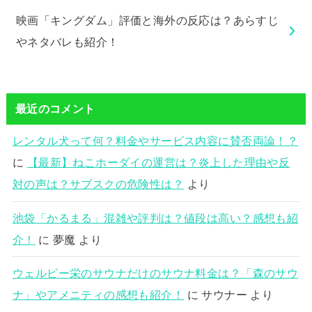
映画「キングダム」評価と海外の反応は？あらすじ
やネタバレも紹介！
最近のコメント
レンタル犬って何？料金やサービス内容に賛否両論！？
に
【最新】ねこホーダイの運営は？炎上した理由や反
対の声は？サブスクの危険性は？
より
池袋「かるまる」混雑や評判は？値段は高い？感想も紹
介！
に
夢魔
より
ウェルビー栄のサウナだけのサウナ料金は？「森のサウ
ナ」やアメニティの感想も紹介！
に
サウナー
より