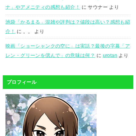
ナ」やアメニティの感想も紹介！
に
サウナー
より
池袋「かるまる」混雑や評判は？値段は高い？感想も紹
介！
に
。。
より
映画「ショーシャンクの空に」は実話？最後の字幕「ア
レン・グリーンを偲んで」の意味は何？
に
urotan
より
プロフィール