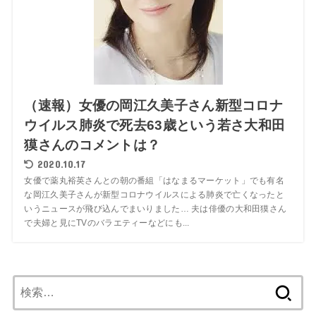
（速報）女優の岡江久美子さん新型コロナ
ウイルス肺炎で死去63歳という若さ大和田
獏さんのコメントは？
2020.10.17
女優で薬丸裕英さんとの朝の番組「はなまるマーケット」でも有名
な岡江久美子さんが新型コロナウイルスによる肺炎で亡くなったと
いうニュースが飛び込んでまいりました… 夫は俳優の大和田獏さん
で夫婦と見にTVのバラエティーなどにも...
検
索: