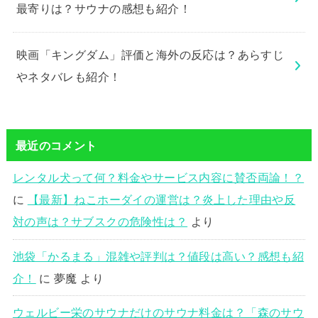
最寄りは？サウナの感想も紹介！
映画「キングダム」評価と海外の反応は？あらすじ
やネタバレも紹介！
最近のコメント
レンタル犬って何？料金やサービス内容に賛否両論！？
に
【最新】ねこホーダイの運営は？炎上した理由や反
対の声は？サブスクの危険性は？
より
池袋「かるまる」混雑や評判は？値段は高い？感想も紹
介！
に
夢魔
より
ウェルビー栄のサウナだけのサウナ料金は？「森のサウ