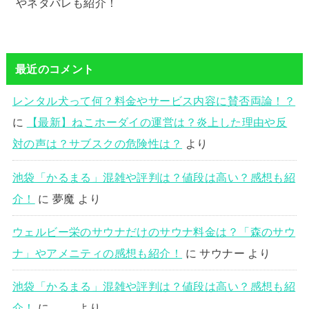
やネタバレも紹介！
最近のコメント
レンタル犬って何？料金やサービス内容に賛否両論！？
に
【最新】ねこホーダイの運営は？炎上した理由や反
対の声は？サブスクの危険性は？
より
池袋「かるまる」混雑や評判は？値段は高い？感想も紹
介！
に
夢魔
より
ウェルビー栄のサウナだけのサウナ料金は？「森のサウ
ナ」やアメニティの感想も紹介！
に
サウナー
より
池袋「かるまる」混雑や評判は？値段は高い？感想も紹
介！
に
。。
より