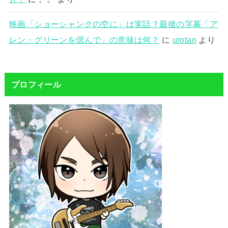
映画「ショーシャンクの空に」は実話？最後の字幕「ア
レン・グリーンを偲んで」の意味は何？
に
urotan
より
プロフィール