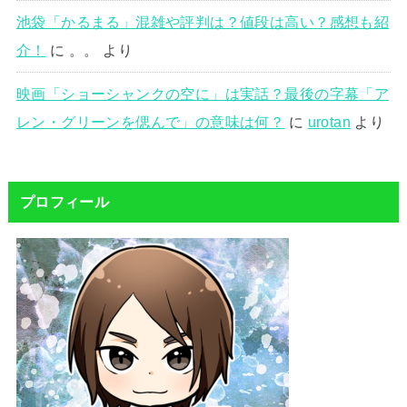
池袋「かるまる」混雑や評判は？値段は高い？感想も紹
介！
に
。。
より
映画「ショーシャンクの空に」は実話？最後の字幕「ア
レン・グリーンを偲んで」の意味は何？
に
urotan
より
プロフィール