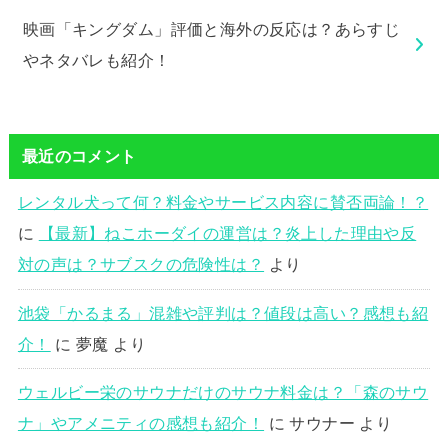
映画「キングダム」評価と海外の反応は？あらすじ
やネタバレも紹介！
最近のコメント
レンタル犬って何？料金やサービス内容に賛否両論！？
に
【最新】ねこホーダイの運営は？炎上した理由や反
対の声は？サブスクの危険性は？
より
池袋「かるまる」混雑や評判は？値段は高い？感想も紹
介！
に
夢魔
より
ウェルビー栄のサウナだけのサウナ料金は？「森のサウ
ナ」やアメニティの感想も紹介！
に
サウナー
より