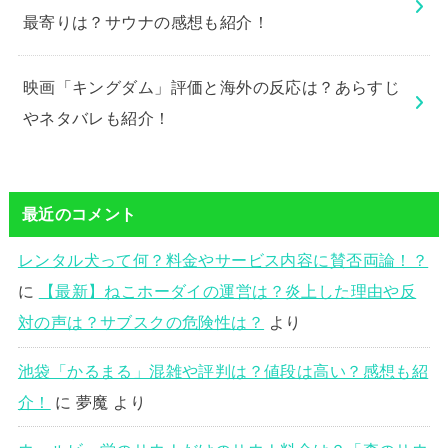
最寄りは？サウナの感想も紹介！
映画「キングダム」評価と海外の反応は？あらすじ
やネタバレも紹介！
最近のコメント
レンタル犬って何？料金やサービス内容に賛否両論！？
に
【最新】ねこホーダイの運営は？炎上した理由や反
対の声は？サブスクの危険性は？
より
池袋「かるまる」混雑や評判は？値段は高い？感想も紹
介！
に
夢魔
より