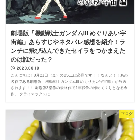
劇場版「機動戦士ガンダムIII めぐりあい宇
宙編」あらすじやネタバレ感想を紹介！ラ
ンチに飛び込んできたセイラをつかまえた
のは誰だった？
2020.08.18
こんにちは！8月21日（金）のBS11は必見です！！ なんと！！あの
名作である劇場版「機動戦士ガンダムIII めぐりあい宇宙編」が放送
されます！！ 劇場版3部作の最終作で1年戦争の締めくくりとなる今
作。 クライマックスに...
ブログ