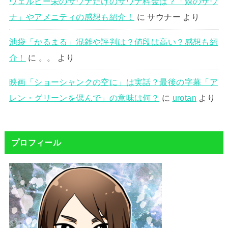
ウェルビー栄のサウナだけのサウナ料金は？「森のサウ
ナ」やアメニティの感想も紹介！
に
サウナー
より
池袋「かるまる」混雑や評判は？値段は高い？感想も紹
介！
に
。。
より
映画「ショーシャンクの空に」は実話？最後の字幕「ア
レン・グリーンを偲んで」の意味は何？
に
urotan
より
プロフィール