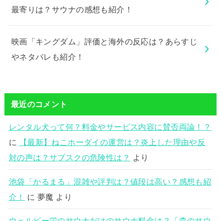
最寄りは？サウナの感想も紹介！
映画「キングダム」評価と海外の反応は？あらすじ
やネタバレも紹介！
最近のコメント
レンタル犬って何？料金やサービス内容に賛否両論！？
に
【最新】ねこホーダイの運営は？炎上した理由や反
対の声は？サブスクの危険性は？
より
池袋「かるまる」混雑や評判は？値段は高い？感想も紹
介！
に
夢魔
より
ウェルビー栄のサウナだけのサウナ料金は？「森のサウ