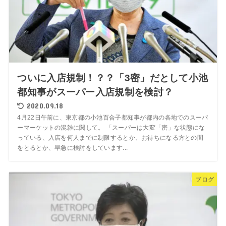
ついに入店規制！？？「3密」だとして小池
都知事がスーパー入店規制を検討？
2020.09.18
4月22日午前に、東京都の小池百合子都知事が都内の各地でのスーパ
ーマーケットの混雑に関して。 「スーパーは大変「密」な状態にな
っている、入店を何人までに制限するとか、お待ちになる方との間
をとるとか、早急に検討をしています...
ブログ