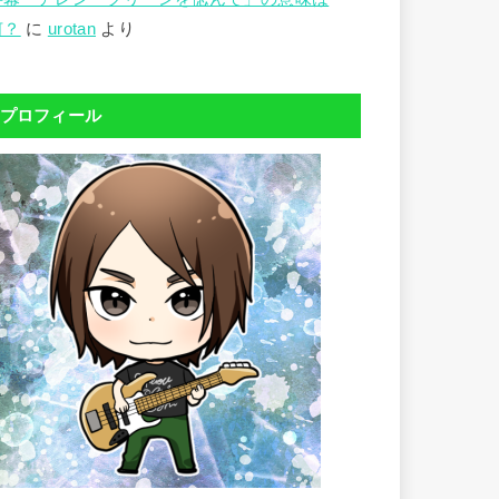
何？
に
urotan
より
プロフィール