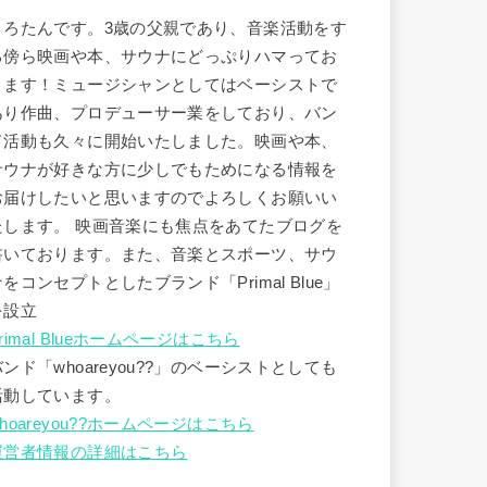
うろたんです。3歳の父親であり、音楽活動をす
る傍ら映画や本、サウナにどっぷりハマってお
ります！ミュージシャンとしてはベーシストで
あり作曲、プロデューサー業をしており、バン
ド活動も久々に開始いたしました。映画や本、
サウナが好きな方に少しでもためになる情報を
お届けしたいと思いますのでよろしくお願いい
たします。 映画音楽にも焦点をあてたブログを
書いております。また、音楽とスポーツ、サウ
ナをコンセプトとしたブランド「Primal Blue」
を設立
rimal Blueホームページはこちら
バンド「whoareyou??」のベーシストとしても
活動しています。
hoareyou??ホームページはこちら
運営者情報の詳細はこちら