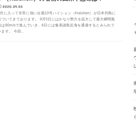
2020.09.05
9月に入って非常に強い台風10号ハイシェン（Haishen）が日本列島に
近づいてきております。 9月5日にはかなり勢力を拡大して最大瞬間風
速は80m/sで進んでいき、6日には奄美諸島近海を通過するとみられて
います。 今回...