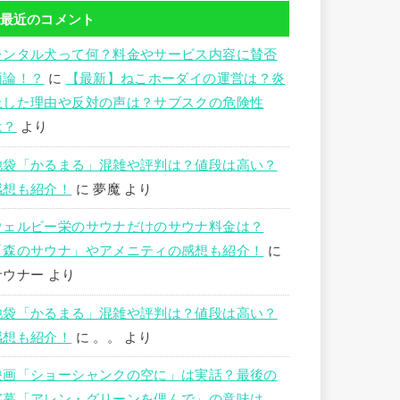
最近のコメント
レンタル犬って何？料金やサービス内容に賛否
両論！？
に
【最新】ねこホーダイの運営は？炎
上した理由や反対の声は？サブスクの危険性
は？
より
池袋「かるまる」混雑や評判は？値段は高い？
感想も紹介！
に
夢魔
より
ウェルビー栄のサウナだけのサウナ料金は？
「森のサウナ」やアメニティの感想も紹介！
に
サウナー
より
池袋「かるまる」混雑や評判は？値段は高い？
感想も紹介！
に
。。
より
映画「ショーシャンクの空に」は実話？最後の
字幕「アレン・グリーンを偲んで」の意味は