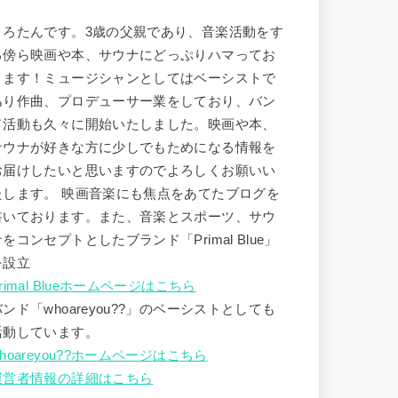
うろたんです。3歳の父親であり、音楽活動をす
る傍ら映画や本、サウナにどっぷりハマってお
ります！ミュージシャンとしてはベーシストで
あり作曲、プロデューサー業をしており、バン
ド活動も久々に開始いたしました。映画や本、
サウナが好きな方に少しでもためになる情報を
お届けしたいと思いますのでよろしくお願いい
たします。 映画音楽にも焦点をあてたブログを
書いております。また、音楽とスポーツ、サウ
ナをコンセプトとしたブランド「Primal Blue」
を設立
rimal Blueホームページはこちら
バンド「whoareyou??」のベーシストとしても
活動しています。
hoareyou??ホームページはこちら
運営者情報の詳細はこちら