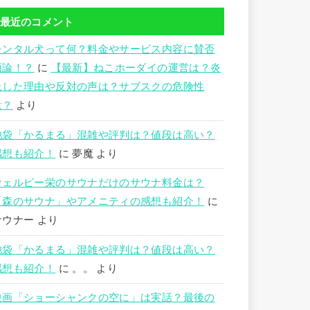
最近のコメント
レンタル犬って何？料金やサービス内容に賛否
両論！？
に
【最新】ねこホーダイの運営は？炎
上した理由や反対の声は？サブスクの危険性
は？
より
池袋「かるまる」混雑や評判は？値段は高い？
感想も紹介！
に
夢魔
より
ウェルビー栄のサウナだけのサウナ料金は？
「森のサウナ」やアメニティの感想も紹介！
に
サウナー
より
池袋「かるまる」混雑や評判は？値段は高い？
感想も紹介！
に
。。
より
映画「ショーシャンクの空に」は実話？最後の