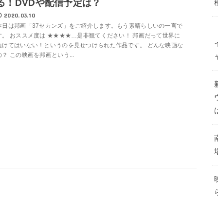
る！DVDや配信予定は？
2020.03.10
本日は邦画「37セカンズ」をご紹介します。もう素晴らしいの一言で
す。 おススメ度は ★★★★…是非観てください！ 邦画だって世界に
負けてはいない！というのを見せつけられた作品です。 どんな映画な
の？ この映画を邦画という...