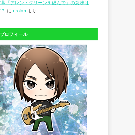
字幕「アレン・グリーンを偲んで」の意味は
何？
に
urotan
より
プロフィール