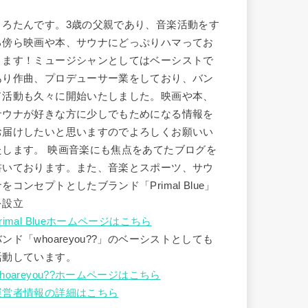
うろたんです。3歳の父親であり、音楽活動をす
る傍ら映画や本、サウナにどっぷりハマってお
ります！ミュージシャンとしてはベーシストで
あり作曲、プロデューサー業をしており、バン
ド活動も久々に開始いたしました。映画や本、
サウナが好きな方に少しでもためになる情報を
お届けしたいと思いますのでよろしくお願いい
たします。 映画音楽にも焦点をあてたブログを
書いております。また、音楽とスポーツ、サウ
ナをコンセプトとしたブランド「Primal Blue」
を設立
rimal Blueホームページはこちら
バンド「whoareyou??」のベーシストとしても
活動しています。
hoareyou??ホームページはこちら
運営者情報の詳細はこちら