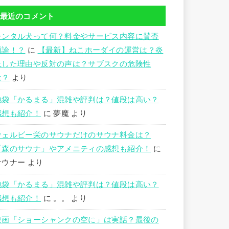
最近のコメント
レンタル犬って何？料金やサービス内容に賛否
両論！？
に
【最新】ねこホーダイの運営は？炎
上した理由や反対の声は？サブスクの危険性
は？
より
池袋「かるまる」混雑や評判は？値段は高い？
感想も紹介！
に
夢魔
より
ウェルビー栄のサウナだけのサウナ料金は？
「森のサウナ」やアメニティの感想も紹介！
に
サウナー
より
池袋「かるまる」混雑や評判は？値段は高い？
感想も紹介！
に
。。
より
映画「ショーシャンクの空に」は実話？最後の