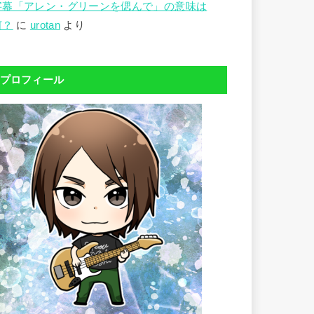
字幕「アレン・グリーンを偲んで」の意味は
何？
に
urotan
より
プロフィール