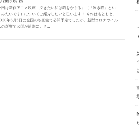
2020.06.25
今回は新作アニメ映画「泣きたい私は猫をかぶる」（「泣き猫」とい
うみたいです）についてご紹介したいと思います！ 今作はもともと、
2020年6月5日に全国の映画館で公開予定でしたが、新型コロナウイル
スの影響で公開が延期に。さ...