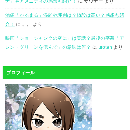
ナ」やアメニティの感想も紹介！
に
サウナー
より
池袋「かるまる」混雑や評判は？値段は高い？感想も紹
介！
に
。。
より
映画「ショーシャンクの空に」は実話？最後の字幕「ア
レン・グリーンを偲んで」の意味は何？
に
urotan
より
プロフィール