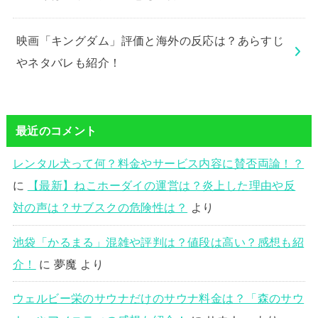
映画「キングダム」評価と海外の反応は？あらすじ
やネタバレも紹介！
最近のコメント
レンタル犬って何？料金やサービス内容に賛否両論！？
に
【最新】ねこホーダイの運営は？炎上した理由や反
対の声は？サブスクの危険性は？
より
池袋「かるまる」混雑や評判は？値段は高い？感想も紹
介！
に
夢魔
より
ウェルビー栄のサウナだけのサウナ料金は？「森のサウ