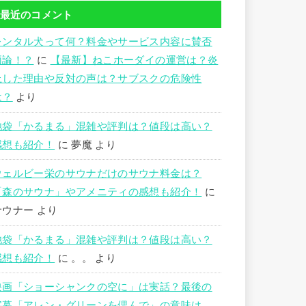
最近のコメント
レンタル犬って何？料金やサービス内容に賛否
両論！？
に
【最新】ねこホーダイの運営は？炎
上した理由や反対の声は？サブスクの危険性
は？
より
池袋「かるまる」混雑や評判は？値段は高い？
感想も紹介！
に
夢魔
より
ウェルビー栄のサウナだけのサウナ料金は？
「森のサウナ」やアメニティの感想も紹介！
に
サウナー
より
池袋「かるまる」混雑や評判は？値段は高い？
感想も紹介！
に
。。
より
映画「ショーシャンクの空に」は実話？最後の
字幕「アレン・グリーンを偲んで」の意味は