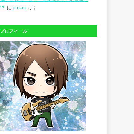
何？
に
urotan
より
プロフィール