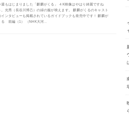
今週もはじまりました「麒麟がくる」 ４K映像はやはり綺麗ですね
～。光秀（長谷川博己）の緑の服が映えます。 麒麟がくるのキャスト
のインタビューも掲載されているガイドブックも発売中です！ 麒麟が
くる 前編（1） （NHK大河...