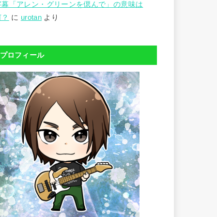
字幕「アレン・グリーンを偲んで」の意味は
何？
に
urotan
より
プロフィール