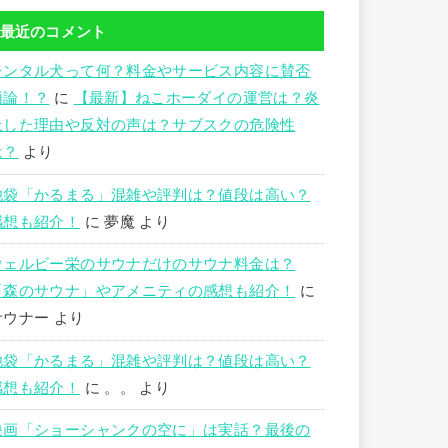
最近のコメント
レンタル犬って何？料金やサービス内容に賛否
両論！？
に
【最新】ねこホーダイの運営は？炎
上した理由や反対の声は？サブスクの危険性
は？
より
池袋「かるまる」混雑や評判は？値段は高い？
感想も紹介！
に
夢魔
より
ウェルビー栄のサウナだけのサウナ料金は？
「森のサウナ」やアメニティの感想も紹介！
に
サウナー
より
池袋「かるまる」混雑や評判は？値段は高い？
感想も紹介！
に
。。
より
映画「ショーシャンクの空に」は実話？最後の