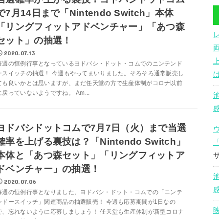
で7月14日まで「Nintendo Switch」本体
「リングフィットアドベンチャー」「あつ森
セット」の抽選！
2020.07.13
毎週の恒例行事となっているヨドバシ・ドット・コムでのニンテンド
ースイッチの抽選！ 今週もやってまいりました。そろそろ通常販売し
ても良いかとは思いますが、まだ任天堂の方で生産体制がコロナ以前
に戻っていないようですね。 Am...
ヨドバシドットコムで7月7日（火）まで当選
確率を上げる裏技は？「Nintendo Switch」
本体と「あつ森セット」「リングフィットア
ドベンチャー」の抽選！
2020.07.06
毎週の恒例行事となりました、ヨドバシ・ドット・コムでの「ニンテ
ンドースイッチ」関連商品の抽選販売！ 今週も応募期間が1日なの
で、忘れないように応募しましょう！ 任天堂も生産体制が新型コロナ