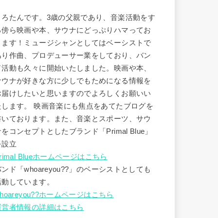
うろたんです。3歳の父親であり、音楽活動をす
る傍ら映画や本、サウナにどっぷりハマってお
ります！ミュージシャンとしてはベーシストで
あり作曲、プロデューサー業をしており、バン
ド活動も久々に開始いたしました。映画や本、
サウナが好きな方に少しでもためになる情報を
お届けしたいと思いますのでよろしくお願いい
たします。 映画音楽にも焦点をあてたブログを
書いております。また、音楽とスポーツ、サウ
ナをコンセプトとしたブランド「Primal Blue」
を設立
rimal Blueホームページはこちら
バンド「whoareyou??」のベーシストとしても
活動しています。
hoareyou??ホームページはこちら
運営者情報の詳細はこちら