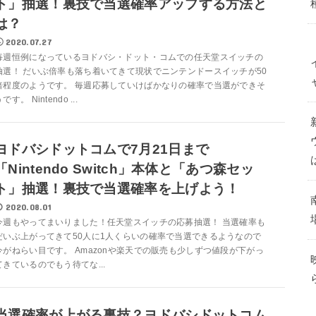
ト」抽選！裏技で当選確率アップする方法と
は？
2020.07.27
毎週恒例になっているヨドバシ・ドット・コムでの任天堂スイッチの
抽選！ だいぶ倍率も落ち着いてきて現状でニンテンドースイッチが50
倍程度のようです。 毎週応募していけばかなりの確率で当選ができそ
です。 Nintendo ...
ヨドバシドットコムで7月21日まで
「Nintendo Switch」本体と「あつ森セッ
ト」抽選！裏技で当選確率を上げよう！
2020.08.01
今週もやってまいりました！任天堂スイッチの応募抽選！ 当選確率も
だいぶ上がってきて50人に1人くらいの確率で当選できるようなので
今がねらい目です。 Amazonや楽天での販売も少しずつ値段が下がっ
てきているのでもう待てな...
当選確率が上がる裏技？ヨドバシドットコム