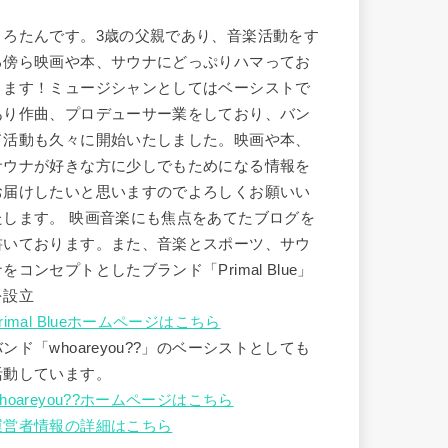
うろたんです。3歳の父親であり、音楽活動をす
る傍ら映画や本、サウナにどっぷりハマってお
ります！ミュージシャンとしてはベーシストで
あり作曲、プロデューサー業をしており、バン
ド活動も久々に開始いたしました。映画や本、
サウナが好きな方に少しでもためになる情報を
お届けしたいと思いますのでよろしくお願いい
たします。 映画音楽にも焦点をあてたブログを
書いております。また、音楽とスポーツ、サウ
ナをコンセプトとしたブランド「Primal Blue」
を設立
rimal Blueホームページはこちら
バンド「whoareyou??」のベーシストとしても
活動しています。
hoareyou??ホームページはこちら
運営者情報の詳細はこちら