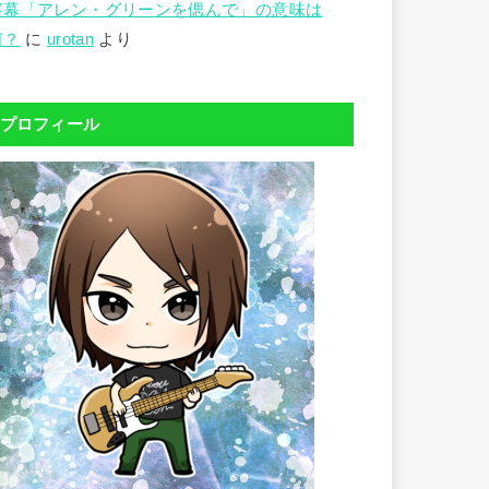
字幕「アレン・グリーンを偲んで」の意味は
何？
に
urotan
より
プロフィール