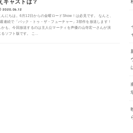
えキャストは？
2020.06.12
こんにちは。6月12日からの金曜ロードShow！は必見です。 なんと、
3週連続で「バック・トゥ・ザ・フューチャー」3部作を放送します！
しかも、今回放送するのは主人公マーティを声優の山寺宏一さんが演
じるソフト版です。 こ...