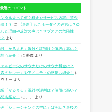
最近のコメント
レンタル犬って何？料金やサービス内容に賛否
両論！？
に
【最新】ねこホーダイの運営は？炎
上した理由や反対の声は？サブスクの危険性
は？
より
池袋「かるまる」混雑や評判は？値段は高い？
感想も紹介！
に
夢魔
より
ウェルビー栄のサウナだけのサウナ料金は？
「森のサウナ」やアメニティの感想も紹介！
に
サウナー
より
池袋「かるまる」混雑や評判は？値段は高い？
感想も紹介！
に
。。
より
映画「ショーシャンクの空に」は実話？最後の