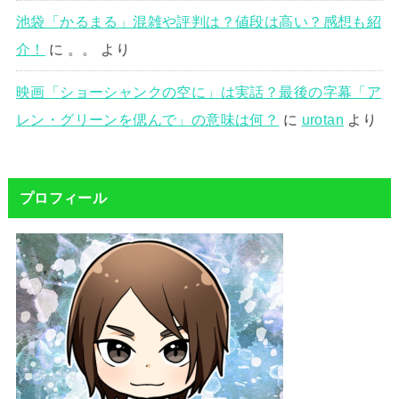
池袋「かるまる」混雑や評判は？値段は高い？感想も紹
介！
に
。。
より
映画「ショーシャンクの空に」は実話？最後の字幕「ア
レン・グリーンを偲んで」の意味は何？
に
urotan
より
プロフィール