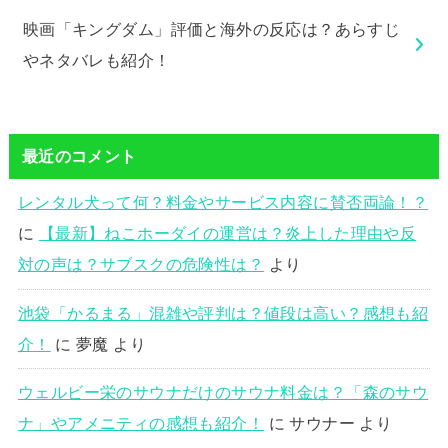
映画「キングダム」評価と海外の反応は？あらすじ
やネタバレも紹介！
最近のコメント
レンタル犬って何？料金やサービス内容に賛否両論！？
に
【最新】ねこホーダイの運営は？炎上した理由や反
対の声は？サブスクの危険性は？
より
池袋「かるまる」混雑や評判は？値段は高い？感想も紹
介！
に
夢魔
より
ウェルビー栄のサウナだけのサウナ料金は？「森のサウ
ナ」やアメニティの感想も紹介！
に
サウナー
より