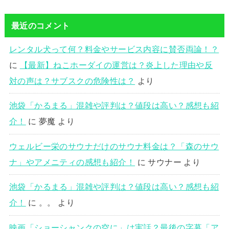
最近のコメント
レンタル犬って何？料金やサービス内容に賛否両論！？
に
【最新】ねこホーダイの運営は？炎上した理由や反
対の声は？サブスクの危険性は？
より
池袋「かるまる」混雑や評判は？値段は高い？感想も紹
介！
に
夢魔
より
ウェルビー栄のサウナだけのサウナ料金は？「森のサウ
ナ」やアメニティの感想も紹介！
に
サウナー
より
池袋「かるまる」混雑や評判は？値段は高い？感想も紹
介！
に
。。
より
映画「ショーシャンクの空に」は実話？最後の字幕「ア