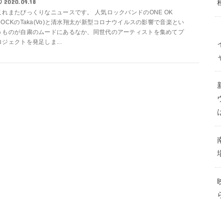
2020.09.18
これまたびっくりなニュースです。 人気ロックバンドのONE OK
ROCKのTaka(Vo)と清水翔太が新型コロナウイルスの影響で音楽とい
うものが自粛のムードにあるなか、同世代のアーティストを集めてプ
ロジェクトを発足しま...