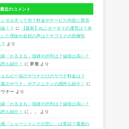
最近のコメント
レンタル犬って何？料金やサービス内容に賛否
両論！？
に
【最新】ねこホーダイの運営は？炎
上した理由や反対の声は？サブスクの危険性
は？
より
池袋「かるまる」混雑や評判は？値段は高い？
感想も紹介！
に
夢魔
より
ウェルビー栄のサウナだけのサウナ料金は？
「森のサウナ」やアメニティの感想も紹介！
に
サウナー
より
池袋「かるまる」混雑や評判は？値段は高い？
感想も紹介！
に
。。
より
映画「ショーシャンクの空に」は実話？最後の