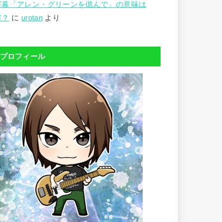
字幕「アレン・グリーンを偲んで」の意味は
何？
に
urotan
より
プロフィール