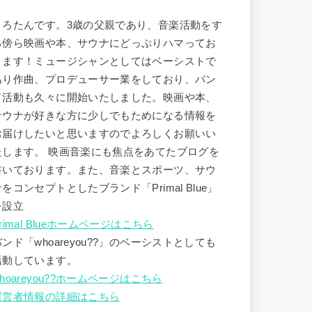
うろたんです。3歳の父親であり、音楽活動をす
る傍ら映画や本、サウナにどっぷりハマってお
ります！ミュージシャンとしてはベーシストで
あり作曲、プロデューサー業をしており、バン
ド活動も久々に開始いたしました。映画や本、
サウナが好きな方に少しでもためになる情報を
お届けしたいと思いますのでよろしくお願いい
たします。 映画音楽にも焦点をあてたブログを
書いております。また、音楽とスポーツ、サウ
ナをコンセプトとしたブランド「Primal Blue」
を設立
rimal Blueホームページはこちら
バンド「whoareyou??」のベーシストとしても
活動しています。
hoareyou??ホームページはこちら
運営者情報の詳細はこちら