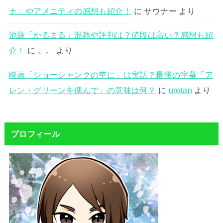
ナ」やアメニティの感想も紹介！
に
サウナー
より
池袋「かるまる」混雑や評判は？値段は高い？感想も紹
介！
に
。。
より
映画「ショーシャンクの空に」は実話？最後の字幕「ア
レン・グリーンを偲んで」の意味は何？
に
urotan
より
プロフィール