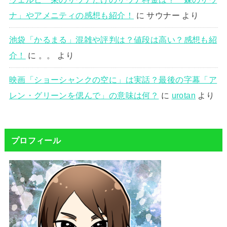
ナ」やアメニティの感想も紹介！
に
サウナー
より
池袋「かるまる」混雑や評判は？値段は高い？感想も紹
介！
に
。。
より
映画「ショーシャンクの空に」は実話？最後の字幕「ア
レン・グリーンを偲んで」の意味は何？
に
urotan
より
プロフィール