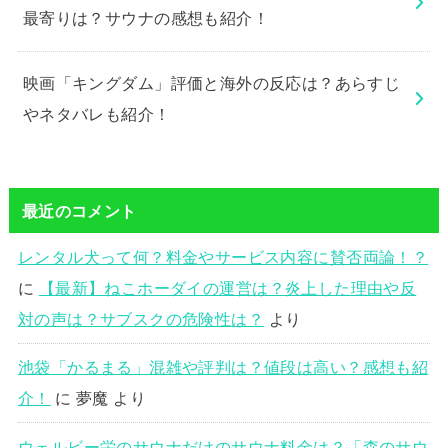
最寄りは？サウナの感想も紹介！
映画「キングダム」評価と海外の反応は？あらすじ
やネタバレも紹介！
最近のコメント
レンタル犬って何？料金やサービス内容に賛否両論！？
に
【最新】ねこホーダイの運営は？炎上した理由や反
対の声は？サブスクの危険性は？
より
池袋「かるまる」混雑や評判は？値段は高い？感想も紹
介！
に
夢魔
より
ウェルビー栄のサウナだけのサウナ料金は？「森のサウ